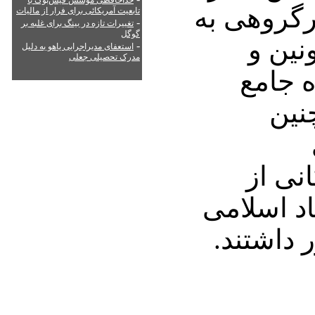
خداحافظی موسس فیس‌بوک با
رگروهی به
تابعیت آمریکائی برای فرار از مالیات
-
تغییرات تازه در بینگ برای غلبه بر
گوگل
نین و
-
استعفای مدیراجرایی یاهو به دلیل
مدرک تحصیلی جعلی
 جامع
نین
انی از
د اسلامی
 داشتند.