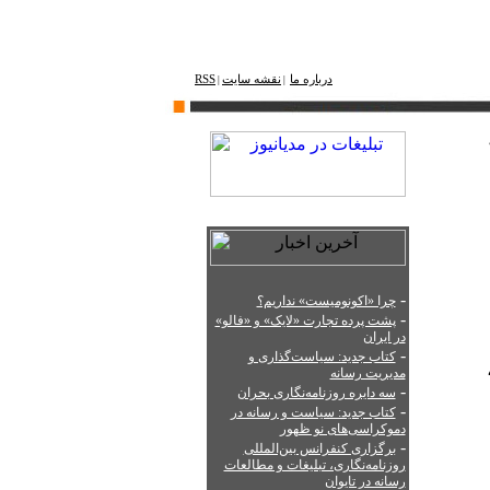
درباره ما
نقشه ‌سایت
RSS
|
|
-
چرا «اکونومیست» نداریم؟
-
پشت‌ پرده تجارت «لایک» و «فالو»
در ایران
-
کتاب جدید: سیاست‌گذاری و
مدیریت رسانه
-
سه دایره روزنامه‌نگاری بحران
-
کتاب جدید: سیاست‌ و رسانه در
دموکراسی‌های نو ظهور
-
برگزاری کنفرانس بین‌المللی
روزنامه‌نگاری، تبلیغات و مطالعات
رسانه در تایوان