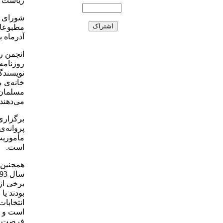
ریاست ا
آذرماه 
انجمن ر
روزنامه‌
نویسندگ
خانه‌ی م
مسلمان،
می‌دهند.
برگزاری
پروانه‌
مأموریت
است.
همچنین آ
برخی از 
بودند یا
انتخابا
است و ه
فرصت د