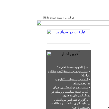
درباره ما
نقشه ‌سایت
RSS
|
|
-
چرا «اکونومیست» نداریم؟
-
پشت‌ پرده تجارت «لایک» و «فالو»
در ایران
-
کتاب جدید: سیاست‌گذاری و
مدیریت رسانه
-
سه دایره روزنامه‌نگاری بحران
-
کتاب جدید: سیاست‌ و رسانه در
دموکراسی‌های نو ظهور
-
برگزاری کنفرانس بین‌المللی
روزنامه‌نگاری، تبلیغات و مطالعات
رسانه در تایوان