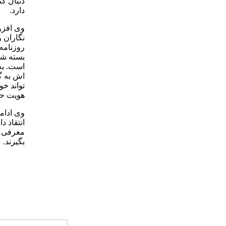
دنبال ک
دارد.
وی افزود
نگاران ر
روزنامه 
بسته شد
است. به
اش به گ
تواند خو
هویت حر
وی ادامه
انتقاد د
معرفی ک
بگیرند.