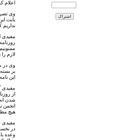
اعلام ک
وی تصری
بابت این
نداریم 
مفیدی ا
روزنامه 
ممنونیم،
لازم را
بر بسته
این نامه
مفیدی گف
از روزن
شدن انج
انجمن ن
هیچ مطال
مفیدی خ
در نخستی
وعده با