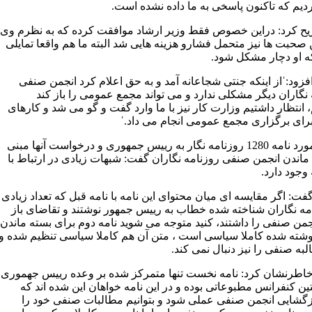
ردیم که تاکنون پاسخی به ما داده نشده است.
ح کرد: دراین خصوص فقط وزیر ارشاد موافقت کرده که به نظرم وی
 صحبت ها نیز متحمل فشارو هزینه هایی شد البته ما هم واقعا تمایلی
که او دچار مشکل شود.
فزود:ˈاز اینکه جنتی شجاعانه آمد و به حق اعلام کرد انجمن صنفی
نگاران دیگر مشکلی ندارد و می تواند مجمع عمومی را باز کند
 انتظار داشتیم وزارت کار نیز با ما وارد گفت و گو می شد و کارهای
 برای برگزاری مجمع عمومی انجام می داد.ˈ
وی در مورد نامه 1280 روزنامه نگار به رییس جمهوری و درخواست آنها مبنی
 ماندن انجمن صنفی روزنامه نگاران گفت: شبهات زیادی در ارتباط با
 وجود دارد.
ت: اگر مقایسه ای میان محتوای این نامه با نامه قبل که تعداد زیادی
امه نگاران شناخته شده خطاب به رییس جمهور نوشتند و تقاضای باز
من صنفی را داشتند، کنید متوجه می شوید نامه دوم برای بسته ماندن
وشته شده کاملا سیاسی است ، متن آن هم کاملا سیاسی تنظیم شده و
به صنفی را نیز دنبال نمی کند.
اطرنشان کرد: نامه نخست تنها متمرکز شده بر وعده رییس جهموری
ن کنفرانس مطبوعاتی بوده و در این نامه خواهان این شده اند که
زگشایی انجمن صنفی عملی شود و بتوانیم مطالبات صنفی خود را