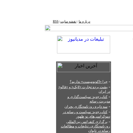
درباره ما
نقشه ‌سایت
RSS
|
|
-
چرا «اکونومیست» نداریم؟
-
پشت‌ پرده تجارت «لایک» و «فالو»
در ایران
-
کتاب جدید: سیاست‌گذاری و
مدیریت رسانه
-
سه دایره روزنامه‌نگاری بحران
-
کتاب جدید: سیاست‌ و رسانه در
دموکراسی‌های نو ظهور
-
برگزاری کنفرانس بین‌المللی
روزنامه‌نگاری، تبلیغات و مطالعات
رسانه در تایوان