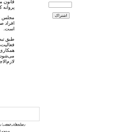
قانون می
پروانه 
افراد ص
است.
طبق تبص
فعالیت‌
همکاری 
می‌شود 
لازم‌ال
رسانه‌های جمعی
|
ر
صفحه ا