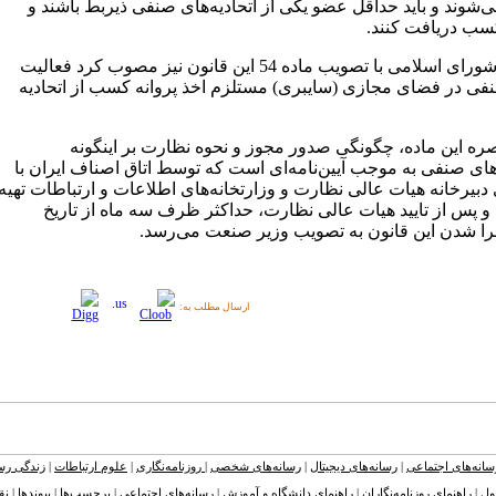
‌شوند و باید حداقل عضو یکی از اتحادیه‌های صنفی ذیربط باشند و
کسب دریافت کنند.
مجلس شورای اسلامی با تصویب ماده 54 این قانون نیز مصوب کرد فعالیت
نفی در فضای مجازی (سایبری) مستلزم اخذ پروانه کسب از اتحادیه
ره این ماده، چگونگی صدور مجوز و نحوه نظارت بر اینگونه
های صنفی به موجب آیین‌نامه‌ای است که توسط اتاق اصناف ایران با
دبیرخانه هیات عالی نظارت و وزارتخانه‌های اطلاعات و ارتباطات تهیه
و پس از تایید هیات عالی نظارت، حداکثر ظرف سه ماه از تاریخ
اجرا شدن این قانون به تصویب وزیر صنعت می‌رسد.
ارسال مطلب به:
سانه‌های اجتماعی
|
رسانه‌های دیجیتال
|
رسانه‌های شخصی
|
روزنامه‌نگاری
|
علوم ارتباطات
|
زندگی رسا
ول
|
راهنمای روزنامه‌نگاران
|
راهنمای دانشگاه و آموزش
|
رسانه‌های اجتماعی
|
برچسب‌ها
|
پیوندها
|
نق