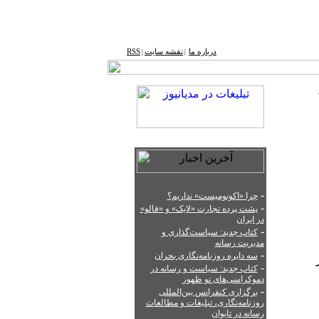
درباره ما
نقشه ‌سایت
RSS
|
|
-
چرا «اکونومیست» نداریم؟
-
پشت‌ پرده تجارت «لایک» و «فالو»
در ایران
-
کتاب جدید: سیاست‌گذاری و
مدیریت رسانه
-
سه دایره روزنامه‌نگاری بحران
-
کتاب جدید: سیاست‌ و رسانه در
دموکراسی‌های نو ظهور
-
برگزاری کنفرانس بین‌المللی
روزنامه‌نگاری، تبلیغات و مطالعات
رسانه در تایوان