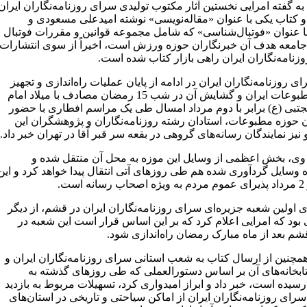
ه گفته امرایی نخستین آثار مکتوب تولیدی سرای روزنامه‌نگاران ایران
 کتاب یکی با عنوان «مقاله‌نویسی» نوشته امیدعلی مسعودی و
ا عنوان «فوتبال‌شناسی» که شامل مجموعه قوانین و مقررات فوتبال
امعه هدف آن خبرنگاران حوزه ورزش است، اخیراً از سوی انتشارات
زنامه‌نگاران ایران راهی بازار کتاب شده است.
ی روزنامه‌نگاران ایران در ادامه از پایان عملیات راه‌اندازی و تجهیز
موزه مطبوعات ایران و گشایش آن در شب 15 رمضان مصادف با میلاد امام
بی (ع) برابر با دوم مرداد امسال طی یک مراسم افطاری با حضور
 حوزه مطبوعات، استادان رشته روزنامه‌نگاران و پژوهشگران این
یز نمایندگان رسانه‌های گروهی در بقعه سر قبر آقا در تهران خبر داد.
 وی، بخش اعظمی از وسایل این موزه به محل آن منتقل شده و
ه وسایل گردآوری شده هم طی روزهای آتی انتقال پیدا خواهد کرد و این
است.
زی اولین شعبه جزیره‌ای سرای روزنامه‌نگاران ایران در قشم، از دیگر
 بود که امرایی اعلام کرد که بر این اساس قرار است این شعبه در
شم بعد از ماه مبارک رمضان راه‌اندازی شود.
همچنین از ارسال کتاب به شعب استانی سرای روزنامه‌نگاران ایران و
تابخانه‌های آن بر اساس دستورالعملی که طی روزهای گذشته به
سیده است، خبر داد و ابراز امیدواری کرد، تسهیلات مربوط به بازدید
رای روزنامه‌نگاران ایران از اماکن سیاحتی و تاریخی در استان‌های