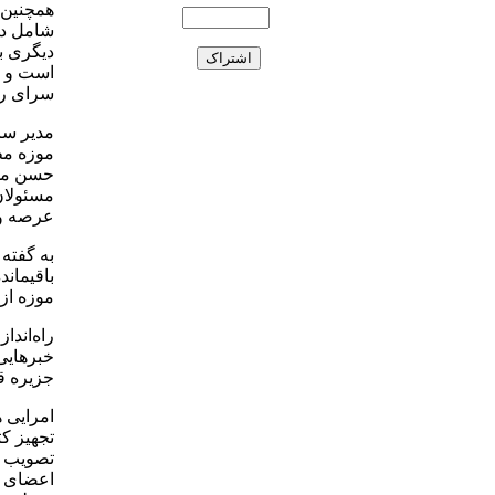
همچنین ب
شامل دو
دیگری ب
است و ج
سرای رو
مدیر سرا
حسن مجت
مسئولان
عرصه و ن
به گفته
باقیماند
موزه از 2 مرداد پذیرای عموم مردم به ویژه اصحاب رسانه 
راه‌اندا
خبرهایی
جزیره ق
امرایی 
تجهیز ک
تصویب ر
اعضای س