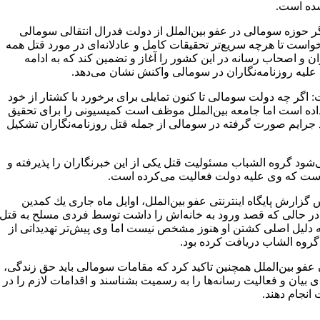
ده است.
 حوزه سومالی در عفو بین‌الملل از دولت فدرال انتقالی سومالی
T) خواست تا هرچه سریع‌تر تحقیقات كامل و عادلانه‌ای در مورد قتل همه‌
ن و اصحاب رسانه در این كشور را آغاز و تضمین كند كه به ادامه
 علیه روزنامه‌نگاران در سومالی واكنش نشان می‌دهد.
 اگر چه دولت سومالی تا كنون تمایلی برای برخورد با كشتار از خود
اده است اما جامعه بین‌الملل موظف است كمیسیونی را برای تحقیق
 جرایم صورت گرفته در سومالی از جمله قتل روزنامه‌نگاران تشكیل
‌شود گروه الشباب مسئولیت قتل یكی از این خبرنگاران را پذیرفته و
ت كه وی علیه دولت فعالیت می‌كرده است.
گزارش پایگاه اینترنتی عفو بین‌الملل، اوایل ماه جاری یك كمدین
ر حالی كه قصد ورود به خانه‌اش را داشت توسط فردی مسلح به قتل
 دلیل اصلی كشتن او هنوز مشخص نیست اما وی پیش‌تر تهدیداتی از
روه الشاب دریافت كرده بود.
عفو بین‌الملل همچنین تاكید كرد كه مقامات سومالی باید حق زندگی،
 بیان و فعالیت رسانه‌ها را به رسمیت بشناسند و اقدامات لازم را در
انجام دهند.