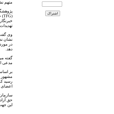
متهم نش
پژوهشگر
(FG
خبرنگارا
تهدیدات
وی گفت:
نشان ند
در مورد
دهد.
گفته می
مدعی اس
بر اساس 
مشهور د
رسید كه
اعضای گ
سازمان 
حق آزادی
این جهت 