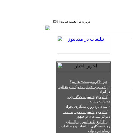
درباره ما
نقشه ‌سایت
RSS
|
|
-
چرا «اکونومیست» نداریم؟
-
پشت‌ پرده تجارت «لایک» و «فالو»
در ایران
-
کتاب جدید: سیاست‌گذاری و
مدیریت رسانه
-
سه دایره روزنامه‌نگاری بحران
-
کتاب جدید: سیاست‌ و رسانه در
دموکراسی‌های نو ظهور
-
برگزاری کنفرانس بین‌المللی
روزنامه‌نگاری، تبلیغات و مطالعات
رسانه در تایوان