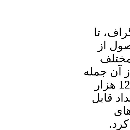
اف، تا
ول از
 مختلف
 آن جمله
می توان به فروش 120 هزار
داد قابل
ای
کرد.