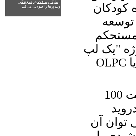
-
مایکروسافت چرخه زندگی
ه کودکان
ویندوزها را طولانی می‌کند
توسعه
 مستحکم
ژه "یک لپ
تاپ برای هر کودک" یا OLPC
سیستم عامل این تبلت 100
دروید
 توان آن
شیدی یا