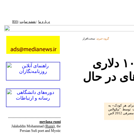
درباره ما
نقشه ‌سایت
RSS
|
|
گروه خبری:
سخت‌افزار
رونمایی از تبلت ۱۰۰ دلاری
ای در حال
برای هر کودک» به
ت توسط "نیکولاس
نگروپونته" مدیر این پروژه در نمایشگاه الکترونیکهای مصرفی 2012 لاس
--------------------------------------------
mevlana rumi
Jalaluddin Mohammad
(
Rumi
)
, the
Persian Sufi poet and Mystic