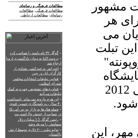
--------------------------------------------
لت مشهور
مطالعات فرهنگی
و
رسانه‌ای
مطالعات فرهنگی
،
مطالعات
رسانه‌ای
،
مطالعات ارتباطی
رای هر
--------------------------------------------
یان می
ین تبلت
-
گوگل ۳۲ نام دامنه را تصاحب کرد
پونته"
-
پرونده اکتا به دیوان دادگستری اروپا
ارجاع شد
-
اعتراض به خودکشی تعدادی از
ایشگاه
کارگران اپل در چین
-
قوانین تبلیغات انتخابات مجلس
شورای اسلامی
الکترونیکهای مصرفی 2012
-
فناوری‌های تشخیص چهره به کمک
تبلیغات می‌آیند
-
شود.
این هرم وارونه نمی‌ماند: پاسداشت
۴۰ سال روزنامه‌نگاری حسین قندی
-
حمله هکرها به بازار بورس آمریکا
در حمایت از جنبش وال‌استریت
-
رئیس گوگل 1.5 میلیارد دلار
سهامش را می‌فروشد
مهر، این
-
تولید تبلت ۲۰۰ دلاری توسط ارتش
پاکستان