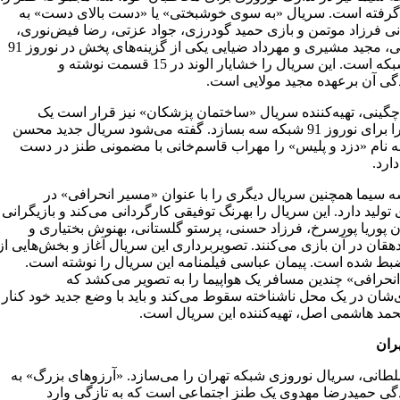
گرفته است. سریال «به سوی خوشبختی» یا «دست بالای دست» به
نی فرزاد موتمن و بازی حمید گودرزی، جواد عزتی، رضا فیض‌نوری،
بیتا فرهی، مجید مشیری و مهرداد ضیایی یکی از گزینه‌های پخش در نوروز 91
از این شبکه است. این سریال را خشایار الوند در 15 قسمت نوشته و
ندگی آن برعهده مجید مولایی است.
ینی، تهیه‌کننده سریال «ساختمان پزشکان» نیز قرار است یک
سریال را برای نوروز 91 شبکه سه بسازد. گفته می‌شود سریال جدید محسن
ه نام «دزد و پلیس» را مهراب قاسم‌خانی با مضمونی طنز در دست
ارد.
 سیما همچنین سریال دیگری را با عنوان «مسیر انحرافی» در
تولید دارد. این سریال را بهرنگ توفیقی کارگردانی می‌کند و بازیگرانی
 پوریا پورسرخ، فرزاد حسنی، پرستو گلستانی، بهنوش بختیاری و
قان در آن بازی می‌کنند. تصویربرداری این سریال آغاز و بخش‌هایی از
ضبط شده است. پیمان عباسی فیلمنامه این سریال را نوشته است.
نحرافی» چندین مسافر یک هواپیما را به تصویر می‌کشد که
‌شان در یک محل ناشناخته سقوط می‌کند و باید با وضع جدید خود کنار
محمد هاشمی اصل، تهیه‌کننده این سریال است.
ران
طانی، سریال نوروزی شبکه تهران را می‌سازد. «آرزوهای بزرگ» به
ندگی حمیدرضا مهدوی یک طنز اجتماعی است که به تازگی وارد