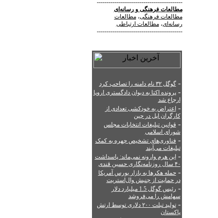
--------------------------------------------
مطالعات فرهنگی
و
رسانه‌ای
مطالعات فرهنگی
،
مطالعات
رسانه‌ای
،
مطالعات ارتباطی
--------------------------------------------
-
گوگل ۳۲ نام دامنه را تصاحب کرد
-
پرونده اکتا به دیوان دادگستری اروپا
ارجاع شد
-
اعتراض به خودکشی تعدادی از
کارگران اپل در چین
-
قوانین تبلیغات انتخابات مجلس
شورای اسلامی
-
فناوری‌های تشخیص چهره به کمک
تبلیغات می‌آیند
-
این هرم وارونه نمی‌ماند: پاسداشت
۴۰ سال روزنامه‌نگاری حسین قندی
-
حمله هکرها به بازار بورس آمریکا
در حمایت از جنبش وال‌استریت
-
رئیس گوگل 1.5 میلیارد دلار
سهامش را می‌فروشد
-
تولید تبلت ۲۰۰ دلاری توسط ارتش
پاکستان