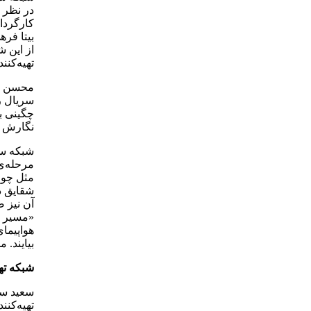
در نظر 
کارگردا
تهیه‌کن
محسن چگ
چگینی ب
نگارش د
شبکه سه
مرحله‌ی 
مثل چون
شقایق ده
آن نیز 
«مسیر ا
هواپیمای
بیایند. 
شبکه ته
سعید سل
تهیه‌کن