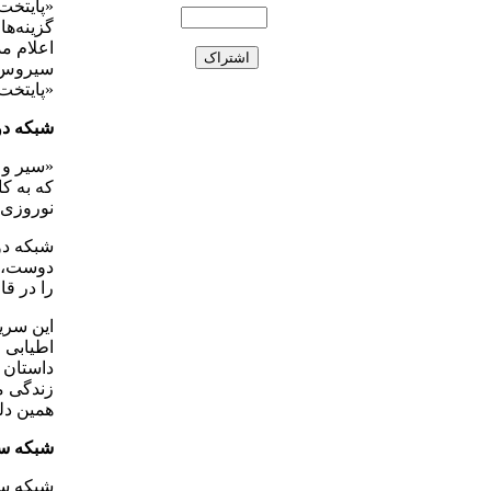
گزینه‌ها
«پایتخت 2» را محسن تنابنده می‌نو
شبکه دو
«سیر و 
که به ک
نوروزی 
شبکه دو
دوست،‌ح
را در قا
این سری
داستان 
زندگی م
همین دل
شبکه س
شبکه سه