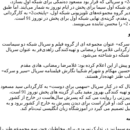
«پایتخت2» و سریالی که قرار بود مسعود ده‌نمکی برای شبکه اول بسازد،
ی شبکه اول سیما برای پخش در ایام نوروز به شمار می‌آیند. اما طبق
اعلام مدیر گروه مجموعه‌های تلویزیونی شبکه اول، «پایتخت2» به کارگردانی
سیروس مقدم، گزینه‌ی نهایی شبکه اول برای پخش در نوروز 91 است.
یسد.
سرکه» عنوان مجموعه ای از گروه فیلم و سریال شبکه دو سیماست
ارگردانی غلامرضا رمضانی و تهیه‌کنندگی زاهدی‌فر به عنوان سریال
شبکه دو شناخته می‌شود.
 پیش از این اعلام کرده بود: غلامرضا رمضانی، هادی مقدم
سین مهکام و شهرام شکیبا نگارش فیلمنامه سریال «سیر و سرکه»
لب طنز عهده‌دار هستند.
ال که در کنار سریال «سهمی برای دوست» به کارگردانی سید مسعود
اطیابی و تهیه کنندگی بهروز مفید یکی از گزینه های پخش نوروز 91 است،
پیرزنی را روایت می کند که پسرش سال‌هاست در خارج از کشور
ی کند، او قرار است برای دیدن پسرش به خارج از کشور برود و به
یل تصمیم می گیرد در آموزشگاه زبان انگلیسی ثبت‌نام کند.
ه
 سیما نیز در تدارک نوروزی برای مخاطبان خود،‌ سه مجموعه‌ طنز را