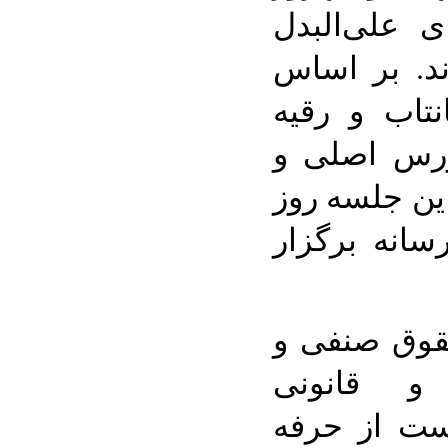
ی علی‌البدل
ند. بر اساس
 جهانتاب و رقیه
زرس اصلی و
این جلسه روز
انه برگزار
قوق صنفی و
و قانونی
 حراست از حرفه