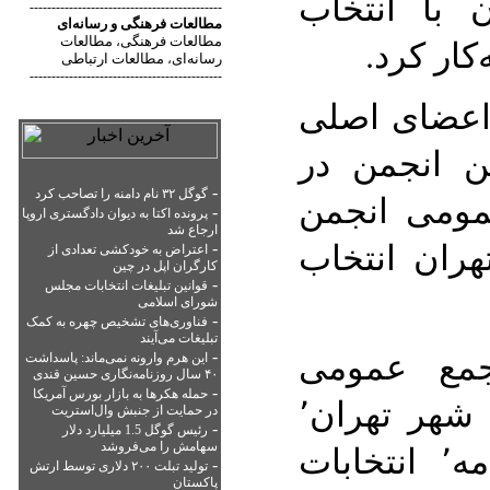
 با انتخاب
--------------------------------------------
مطالعات فرهنگی
و
رسانه‌ای
کار کرد.
مطالعات فرهنگی
مطالعات
،
رسانه‌ای
مطالعات ارتباطی
،
--------------------------------------------
 اعضای اصلی
ن انجمن در
-
گوگل ۳۲ نام دامنه را تصاحب کرد
ومی انجمن
-
پرونده اکتا به دیوان دادگستری اروپا
ارجاع شد
ران انتخاب
-
اعتراض به خودکشی تعدادی از
کارگران اپل در چین
-
قوانین تبلیغات انتخابات مجلس
شورای اسلامی
-
فناوری‌های تشخیص چهره به کمک
تبلیغات می‌آیند
مع عمومی
-
این هرم وارونه نمی‌ماند: پاسداشت
۴۰ سال روزنامه‌نگاری حسین قندی
-
حمله هکرها به بازار بورس آمریکا
انجمن صنفی خبرنگاران شهر تهران٬
در حمایت از جنبش وال‌استریت
-
رئیس گوگل 1.5 میلیارد دلار
پس از تصویب اساسنامه٬ انتخابات
سهامش را می‌فروشد
-
تولید تبلت ۲۰۰ دلاری توسط ارتش
پاکستان