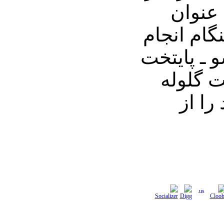
 عنوان
گام انجام
 ـ پایتخت
 گلوله
را از