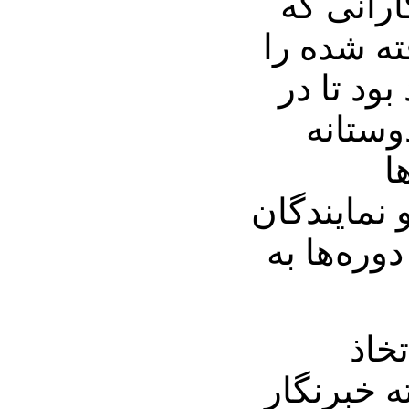
گارانی که
ته شده را
ود تا در
وستانه
ا
 نمایندگان
وره‌ها به
خاذ
 خبرنگار