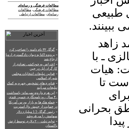
--------------------------------------------
مطالعات فرهنگی
و
رسانه‌ای
ی طبیعی
مطالعات فرهنگی
،
مطالعات
رسانه‌ای
،
مطالعات ارتباطی
--------------------------------------------
 ببینند.
د زاهد
-
گوگل ۳۲ نام دامنه را تصاحب کرد
زی ـ با
-
پرونده اکتا به دیوان دادگستری اروپا
ارجاع شد
-
اعتراض به خودکشی تعدادی از
ت: هیات
کارگران اپل در چین
-
قوانین تبلیغات انتخابات مجلس
ست تا
شورای اسلامی
-
فناوری‌های تشخیص چهره به کمک
تبلیغات می‌آیند
برای
-
این هرم وارونه نمی‌ماند: پاسداشت
۴۰ سال روزنامه‌نگاری حسین قندی
-
حمله هکرها به بازار بورس آمریکا
ق بحرانی
در حمایت از جنبش وال‌استریت
-
رئیس گوگل 1.5 میلیارد دلار
سهامش را می‌فروشد
یدا
-
تولید تبلت ۲۰۰ دلاری توسط ارتش
پاکستان