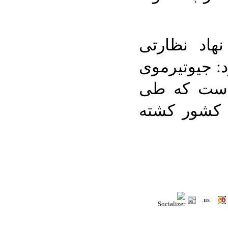
هاد نظارتی
د: جیوتیرموی
است که طی
 کشور کشته