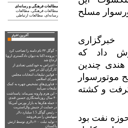
--------------------------------------------
مطالعات فرهنگی
و
رسانه‌ای
ورسوار مسلح
مطالعات فرهنگی
مطالعات
،
رسانه‌ای
مطالعات ارتباطی
،
--------------------------------------------
خبرگزاری
رش داد که
-
گوگل ۳۲ نام دامنه را تصاحب کرد
-
پرونده اکتا به دیوان دادگستری اروپا
ارجاع شد
 هندی چندین
-
اعتراض به خودکشی تعدادی از
کارگران اپل در چین
ح موتورسوار
-
قوانین تبلیغات انتخابات مجلس
شورای اسلامی
-
فناوری‌های تشخیص چهره به کمک
گرفت و کشته
تبلیغات می‌آیند
-
این هرم وارونه نمی‌ماند: پاسداشت
۴۰ سال روزنامه‌نگاری حسین قندی
-
حمله هکرها به بازار بورس آمریکا
در حمایت از جنبش وال‌استریت
-
رئیس گوگل 1.5 میلیارد دلار
وزه نفت بود
سهامش را می‌فروشد
-
تولید تبلت ۲۰۰ دلاری توسط ارتش
پاکستان