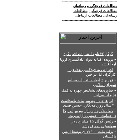
--------------------------------------------
مطالعات فرهنگی
و
رسانه‌ای
مطالعات فرهنگی
،
مطالعات
رسانه‌ای
،
مطالعات ارتباطی
--------------------------------------------
-
گوگل ۳۲ نام دامنه را تصاحب کرد
-
پرونده اکتا به دیوان دادگستری اروپا
ارجاع شد
-
اعتراض به خودکشی تعدادی از
کارگران اپل در چین
-
قوانین تبلیغات انتخابات مجلس
شورای اسلامی
-
فناوری‌های تشخیص چهره به کمک
تبلیغات می‌آیند
-
این هرم وارونه نمی‌ماند: پاسداشت
۴۰ سال روزنامه‌نگاری حسین قندی
-
حمله هکرها به بازار بورس آمریکا
در حمایت از جنبش وال‌استریت
-
رئیس گوگل 1.5 میلیارد دلار
سهامش را می‌فروشد
-
تولید تبلت ۲۰۰ دلاری توسط ارتش
پاکستان