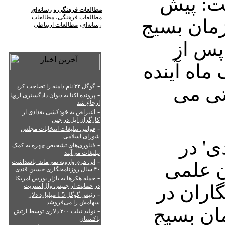
ت: پیش
--------------------------------------------
مطالعات فرهنگی
و
رسانه‌ای
مطالعات فرهنگی
،
مطالعات
مان بسیج
رسانه‌ای
،
مطالعات ارتباطی
--------------------------------------------
پس از
 ماه آینده
-
گوگل ۳۲ نام دامنه را تصاحب کرد
اتی می
-
پرونده اکتا به دیوان دادگستری اروپا
ارجاع شد
-
اعتراض به خودکشی تعدادی از
کارگران اپل در چین
-
قوانین تبلیغات انتخابات مجلس
شورای اسلامی
ی' در
-
فناوری‌های تشخیص چهره به کمک
تبلیغات می‌آیند
-
این هرم وارونه نمی‌ماند: پاسداشت
ان علمی
۴۰ سال روزنامه‌نگاری حسین قندی
-
حمله هکرها به بازار بورس آمریکا
اران در
در حمایت از جنبش وال‌استریت
-
رئیس گوگل 1.5 میلیارد دلار
سهامش را می‌فروشد
مان بسیج
-
تولید تبلت ۲۰۰ دلاری توسط ارتش
پاکستان