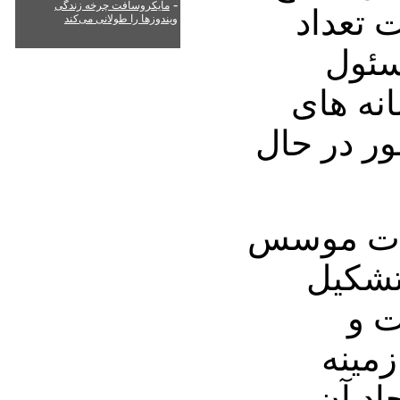
-
مایکروسافت چرخه زندگی
 تعداد
ویندوزها را طولانی می‌کند
سئول
نه های
ر در حال
یات موسس
تشکیل
ت و
مینه
اد آن