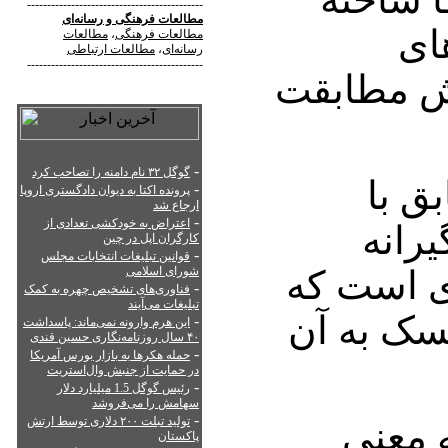
--------------------------------------------
مطالعات فرهنگی
و
رسانه‌ای
ای
مطالعات فرهنگی
،
مطالعات
رسانه‌ای
،
مطالعات ارتباطی
--------------------------------------------
تش مطابقت
-
گوگل ۳۲ نام دامنه را تصاحب کرد
ق با
-
پرونده اکتا به دیوان دادگستری اروپا
ارجاع شد
-
اعتراض به خودکشی تعدادی از
رانه‌
کارگران اپل در چین
-
قوانین تبلیغات انتخابات مجلس
ی است که
شورای اسلامی
-
فناوری‌های تشخیص چهره به کمک
تبلیغات می‌آیند
سک به آن
-
این هرم وارونه نمی‌ماند: پاسداشت
۴۰ سال روزنامه‌نگاری حسین قندی
-
حمله هکرها به بازار بورس آمریکا
در حمایت از جنبش وال‌استریت
-
رئیس گوگل 1.5 میلیارد دلار
سهامش را می‌فروشد
-
تولید تبلت ۲۰۰ دلاری توسط ارتش
ه معنی
پاکستان