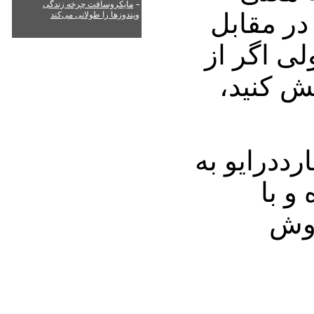
-
مایکروسافت چرخه زندگی
در مقابل
ویندوزها را طولانی می‌کند
لی اگر از
رهایش کنید،
 هارددرایو به
و با
 فروش