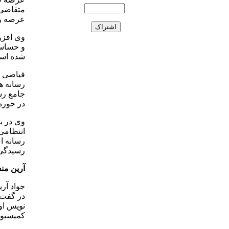
متقاضی ر
عرصه رسا
وی افزو
و حساسی
شده است
فیاضی ه
رسانه ه
جامع رس
در حوزه
وی در ب
انتظامی
رسانه ای
رسیدگی 
آرین من
جواد آر
در گفت 
نویس او
کمیسیون