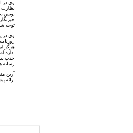
وی در ا
نظارت ر
نویس به
خبرنگاری
توجه شد
وی در پ
روزنامه 
هرگز این
اداره ا
جذب نیر
رسانه ه
آرین من
ارائه پی