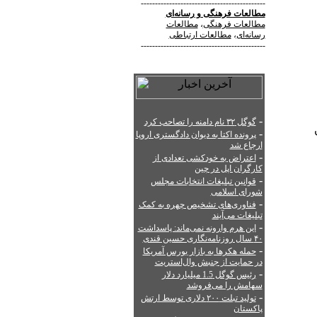
--------------------------------------------
مطالعات فرهنگی
و
رسانه‌ای
مطالعات فرهنگی
،
مطالعات
رسانه‌ای
،
مطالعات ارتباطی
--------------------------------------------
-
گوگل ۳۲ نام دامنه را تصاحب کرد
-
پرونده اکتا به دیوان دادگستری اروپا
ارجاع شد
-
اعتراض به خودکشی تعدادی از
کارگران اپل در چین
-
قوانین تبلیغات انتخابات مجلس
شورای اسلامی
-
فناوری‌های تشخیص چهره به کمک
تبلیغات می‌آیند
-
این هرم وارونه نمی‌ماند: پاسداشت
۴۰ سال روزنامه‌نگاری حسین قندی
-
حمله هکرها به بازار بورس آمریکا
در حمایت از جنبش وال‌استریت
-
رئیس گوگل 1.5 میلیارد دلار
سهامش را می‌فروشد
-
تولید تبلت ۲۰۰ دلاری توسط ارتش
پاکستان