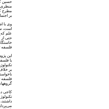
حسین کا
منظری ا
مطرح کر
بر اجتما
وی با ا
است، سخ
علم که 
حتی از آ
خاستگاه
فلسفه ت
این پژو
با فلسف
تکنولوژی
بر خلاف
ناخواسته
فلسفه ت
گروههای
کاجی در 
تکنولوژ
داشتند،
می‌پرداز