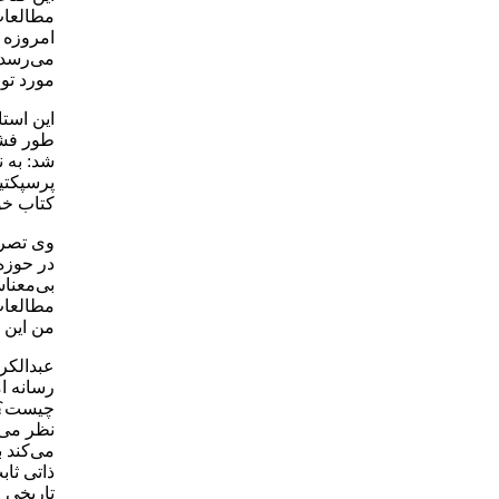
مطالعات
امروزه ر
می‌رسد 
مورد تو
این استا
طور فشر
شد: به 
پرسپکتی
کتاب خو
وی تصری
در حوزه
بی‌معنا
مطالعات 
من این 
عبدالکری
رسانه ا
چیست؟" 
نظر می‌
می‌کند 
ذاتی ثاب
تاریخی 