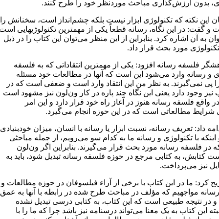
ی، بدون ارزش‌گذاری مباحث موردنظر خود را طرح کنند.
ان این نکته که تکنولوژی ابزار نیست بلکه چشم‌انداز است، سخنانش را
 و گفت: در این نگاه، رسانه قطعاً یکی از مهمترین تکنولوژیهایی است
ان به آن اشاره کرد. بنابراین از این منظر می‌توان این کتاب را در ذیل
کنولوژی مورد بحث قرار داد.
هشگر فلسفه رسانه افزود: یکی از مهمترین انتقاداتی که به فلسفه
ی و رسانه وارد می‌شود این است که آنها در مطالعات خود مسئله
 پی نمی‌گیرند. به نظر من این انتقاد وارد است و ضعفی است که در
 نیز وجود دارد یعنی این نگاه چند پاره در کار ون‌لون نیز مشهود است
ر واقع فلسفه رسانه هنوز در آغاز راه خود قرار دارد و این امر
شرایط مطالعاتی است که در این حوزه انجام می‌گیرد.
مه داد: تعریف رسانه، نسبت ابزار یا رسانه با انسان، میزان خودبنیادی
اینکه با تکنولوژی و رسانه ما به کدام سو می‌رویم، از جمله مباحثی
 در فلسفه رسانه مورد بحث قرار می‌گیرند. بنابراین اگر ون‌لون
ت کتابش، به کتابی مرجع در حوزه فلسفه رسانه تبدیل شود، باید به
یل نیز می‌پرداخت.
 کرد: ما در این کتاب با برخی از آراء فیلسوفان در حوزه مطالعات و
سانه مواجهیم که مؤلف در مباحث طرح شده در رابطه با آنها به عمق
 و در نتیجه طبیعی است که این کتاب، به کتابی درسی تبدیل نشده
ته این کتاب به یک معنا می‌تواند درسنامه نیز باشد چرا که ما را با