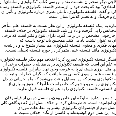
جی دیگر سخنران نشست نقد و بررسی کتاب "تکنولوژی رسانه‌ای؛ از
نتقادی" بود که بحث خود را از منظر فلسفه تکنولوژی و فلسفه رسانه
د و گفت: فلسفه تکنولوژی، تأملی نظری درباره تکنولوژی و تأثیر آن
ع و فرهنگ و به تعبیر کلانتر انسان است.
شاره به اینکه فلسفه تکنولوژی از این نظر نسبت به فلسفه علم متأخر
نانش را پی گرفت و یادآور شد: فلسفه تکنولوژی بر خلاف فلسفه
چارچوبی مشخص را در بر می‌گیرد، دارای تنوع و تکثر است که برخی
ن به عنوان تشتت یاد می‌کنند. همچنین باید توجه داشت که
های فکری و معنوی فلسفه تکنولوژی هم بسیار متنوع‌اند و در نتیجه
کنولوژی مانند فلسفه علم، متمرکز در حوزه فلسفه تحلیلی نیست.
هشگر فلسفه تکنولوژی تصریح کرد: اختلاف مهم دیگر فلسفه تکنولوژی
ه علم این است که فلسفه تکنولوژی برای مقابله با خطرات برخی از
ها مثل انرژی هسته‌ای پا به عرصه وجود نهاد. بنابراین فلسفه تکنولوژی
 فلسفه علم از سوی کسانی بسط یافت که نگران خطرات و تبعات
 تکنولوژی بودند که این مسایل باعث می‌شود که ما با جریانی در دل
کنولوژی رو به رو باشیم که خاص است تا آنجا که هنوز بسیاری از
 فلسفی، فلسفه تکنولوژی را به عنوان فلسفه قبول ندارند.
ادامه با اشاره به اینکه این خاص بودن، به نسل دومی از فیلسوفان
ی انجامیده است، خاطرنشان کرد: بر خلاف نسل اول که دیدگاهی کلی
 نسل دوم از فیلسوفان تکنولوژی بیشتر به مطالعات موردی
ند. این نسل دوم ‌کوشیده‌اند با کاستن از نگاه اخلاقی نسبت به