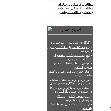
--------------------------------------------
مطالعات فرهنگی
و
رسانه‌ای
مطالعات فرهنگی
،
مطالعات
رسانه‌ای
،
مطالعات ارتباطی
--------------------------------------------
-
گوگل ۳۲ نام دامنه را تصاحب کرد
-
پرونده اکتا به دیوان دادگستری اروپا
ارجاع شد
-
اعتراض به خودکشی تعدادی از
کارگران اپل در چین
-
قوانین تبلیغات انتخابات مجلس
شورای اسلامی
-
فناوری‌های تشخیص چهره به کمک
تبلیغات می‌آیند
-
این هرم وارونه نمی‌ماند: پاسداشت
۴۰ سال روزنامه‌نگاری حسین قندی
-
حمله هکرها به بازار بورس آمریکا
در حمایت از جنبش وال‌استریت
-
رئیس گوگل 1.5 میلیارد دلار
سهامش را می‌فروشد
-
تولید تبلت ۲۰۰ دلاری توسط ارتش
پاکستان