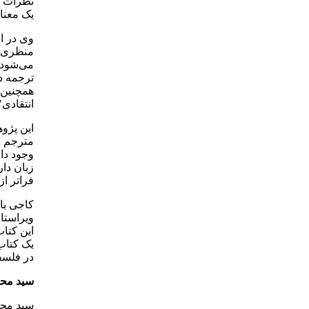
نظرات ب
یک معنا 
وی در اد
منظری ا
می‌شود 
ترجمه د
همچنین 
انتقادی
این پژوه
مترجم وو
وجود دا
زبان دار
فراتر از
کاجی با 
ویراستار
این کتاب
یک کتاب
در فلسفه
سید محم
سید محمد