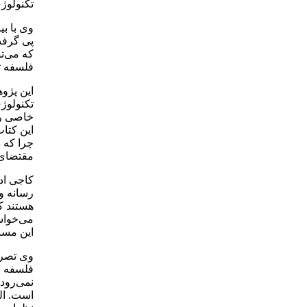
تکنولوژ
وی با بی
پی گرفت
که می‌تو
فلسفه ت
این پژو
تکنولوژ
خاصی را
این کتاب
چرا که د
مقتضای 
کاجی ادا
رسانه و 
هستند که
می‌خواس
این مسا
وی تصریح
فلسفه ر
نمی‌رود
است. الب