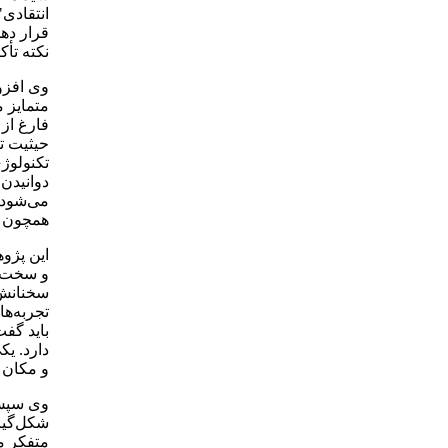
انتقادی
قرار دهد
نکته تأک
وی افزود
متمایز 
فارغ از
حیثیت ت
تکنولوژ
دوانیدن
می‌شود و
همچون ا
این پژو
و سخت‌ف
سخنانش 
تجربه‌ه
باید گف
دارد. یک
و مکان ا
وی سپس 
شکل‌گیر
متفکر م