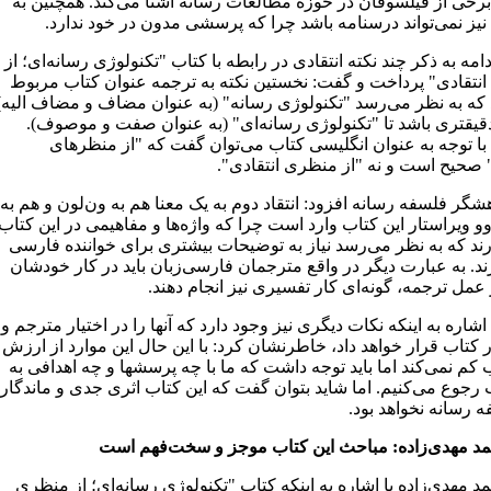
رخی از فیلسوفان در حوزه مطالعات رسانه آشنا می‌کند. همچنین به
نیز نمی‌تواند درسنامه باشد چرا که پرسشی مدون در خود ندارد.
امه به ذکر چند نکته انتقادی در رابطه با کتاب "تکنولوژی رسانه‌ای؛ از
نتقادی" پرداخت و گفت: نخستین نکته به ترجمه عنوان کتاب مربوط
که به نظر می‌رسد "تکنولوژی رسانه" (به عنوان مضاف و مضاف الیه)
قیقتری باشد تا "تکنولوژی رسانه‌ای" (به عنوان صفت و موصوف).
با توجه به عنوان انگلیسی کتاب می‌توان گفت که "از منظرهای
" صحیح است و نه "از منظری انتقادی".
شگر فلسفه رسانه افزود: انتقاد دوم به یک معنا هم به ون‌لون و هم به
 ویراستار این کتاب وارد است چرا که واژه‌ها و مفاهیمی در این کتاب
رند که به نظر می‌رسد نیاز به توضیحات بیشتری برای خواننده فارسی
ند. به عبارت دیگر در واقع مترجمان فارسی‌زبان باید در کار خودشان
 عمل ترجمه، گونه‌ای کار تفسیری نیز انجام دهند.
اشاره به اینکه نکات دیگری نیز وجود دارد که آنها را در اختیار مترجم و
 کتاب قرار خواهد داد، خاطرنشان کرد: با این حال این موارد از ارزش
 کم نمی‌کند اما باید توجه داشت که ما با چه پرسشها و چه اهدافی به
 رجوع می‌کنیم. اما شاید بتوان گفت که این کتاب اثری جدی و ماندگار
 رسانه نخواهد بود.
د مهدی‌زاده: مباحث این کتاب موجز و سخت‌فهم است
 مهدی‌زاده با اشاره به اینکه کتاب "تکنولوژی رسانه‌ای؛ از منظری