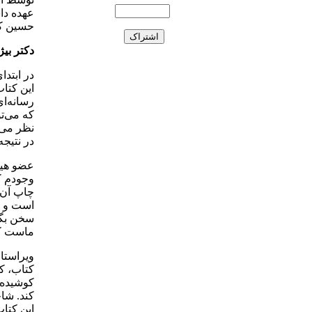
حسین کا
دکتر بی
در ابتد
این کتا
رسانه‌ا
که می‌تو
نظر می‌
در نتیجه
عضو هیئ
وجودم کو
چاپ آن 
است و بن
سخن بگو
ماست که
ویراستار
کتاب، ک
کوشیده 
کند. شا
این کتاب