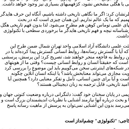
 یا هگلی مشخص نشود، کژفهمیهای بسیاری نیز وجود خواهد داشت.
نشان کرد: اگر ما نگاهی تاریخی داشته باشیم، آنگاه این حرف هایدگر
همیم که ما یک عالم نداریم. این همان چیزی است که در بحث
مهای علمی توماس کوهن هم مطرح می‌شود. لذا بدون فهم تاریخی هگل،
رشناسانه نیچه و فهم تاریخی هایدگر ما برخوردی سطحی با تکنولوژی
داشت.
ت علمی دانشگاه آزاد اسلامی واحد تهران شمال ضمن طرح این
آیا با گسترش رسانه‌ها، روابط انسانی گسترش پیدا کرده‌اند یا در
ین روابط به فاجعه منجر خواهند شد، تصریح کرد: این پرسش، پرسشی
ست که حقیقتاً انسان و روابط انسانی چیست؟ وقتی ما از هویتهای
ر شبکه‌های اینترنتی سخن می‌گوییم باید این موضوع را بررسی کرد
ویت مجازی می‌تواند معنابخش باشد؟ یا اینکه انسان آنلاین چگونه
ست و آیا برای چنین انسانی، تأمل و تفکر معنایی دارد؟ همچنین آیا
ید تاریخی، قابل ترجمه به زبان دیجیتالی هستند؟
یمی در پایان سخنان خود گفت: دلنگرانی درباره وضعیت کنونی جهان و
 و بحث درباره آنها نیازمند آشنایی با نظریات اندیشمندان بزرگ است و
می‌رسد بدون این آشنایی نمی‌توان به پرسش از ماهیت رسانه پاسخ
جی: "تکنولوژی" چشم‌انداز است