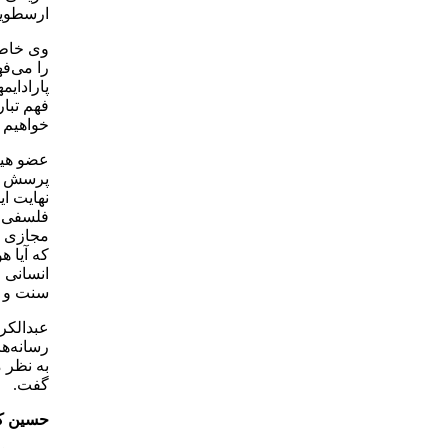
ارسطویی
وی خاطر
را می‌ف
پارادای
فهم تبا
خواهیم 
عضو هیئ
پرسش که 
نهایت ا
فلسفی ا
مجازی د
که آیا ه
انسانی ا
سنت و ام
عبدالکر
رسانه‌ها
به نظر 
گفت.
حسین کا