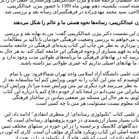
عهده داشته است، یکشنبه، دهم بهمن ماه 1389 با حضور بیژن عبدالکریمی،
جی، سید محمد مهدی‌زاده در فرهنگسرای رسانه نقد و بررسی شد.
ژن عبدالکریمی: رسانه‌ها نحوه هستی ما و عالم را شکل می‌دهند
ای این نشست دکتر بیژن عبدالکریمی گفت: من به بهانه نقد و بررسی
ب می‌خواهم به بررسی وضعیت فرهنگی خودمان با تأکید بر مطالعات
ی بپردازم. به نظر من چاپ این کتاب پدیده‌ای فرهنگی در جامعه ماست
اند به فهم بسیاری از وجوه فرهنگی این جامعه کمک کند. به هر حال به
رسد که در نهادهای فرهنگی ما برنامه‌های طولانی مدت وجود ندارد و
 ما نهادهای اصیلی نداریم که عمری طولانی نیز داشته باشند.
ت علمی دانشگاه آزاد اسلامی واحد تهران شمالافزود: من با تمام
شیدم که متن این کتاب را به خوبی ویرایش کنم اما متأسفانه بعد از
به نظر می‌رسد فرد دیگری نیز متن ویرایش شده مرا باز ویرایش کرده
ابراین من نمی‌دانم در اینجا باید از خودم دفاع کنم یا درباره این کتاب
یم. به هر حال این مسئله نیز ضعفی بنیادین در ساختار فرهنگی
 معلوم نیست مسئولیت هر متن با چه کسی است.
 علمی کتاب "تکنولوژی رسانه‌ای؛ از منظری انتقادی" ادامه داد: این
تاب بسیار بسیار ارزشمندی در حوزه پژوهشهای رسانه‌ای است که
دیدگاههای کلاسیک و برجسته را در این حوزه در سنتهای مختلف تبیین
خصه اصلی این کتاب رویکرد هایدگری مؤلف آن است. کاری که لون در
 انجام داده این است که تلقی هایدگر از تکنولوژی را در بحث از