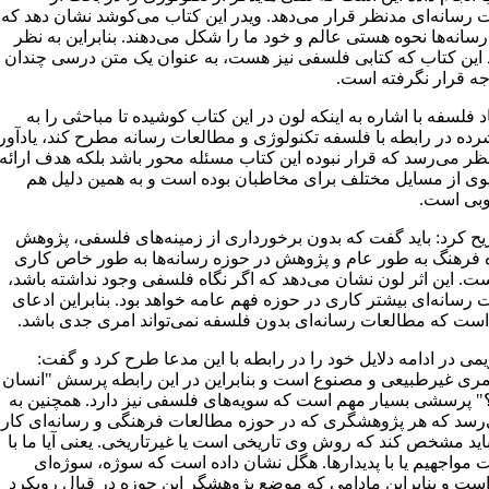
 رسانه‌ای مدنظر قرار می‌دهد. ویدر این کتاب می‌کوشد نشان دهد که
سانه‌ها نحوه هستی عالم و خود ما را شکل می‌دهند. بنابراین به نظر
این کتاب که کتابی فلسفی نیز هست، به عنوان یک متن درسی چندان
جه قرار نگرفته است.
د فلسفه با اشاره به اینکه لون در این کتاب کوشیده تا مباحثی را به
ده در رابطه با فلسفه تکنولوژی و مطالعات رسانه مطرح کند، یادآور
نظر می‌رسد که قرار نبوده این کتاب مسئله محور باشد بلکه هدف ارائه
وی از مسایل مختلف برای مخاطبان بوده است و به همین دلیل هم
بی است.
ح کرد: باید گفت که بدون برخورداری از زمینه‌های فلسفی، پژوهش
 فرهنگ به طور عام و پژوهش در حوزه رسانه‌ها به طور خاص کاری
ست. این اثر لون نشان می‌دهد که اگر نگاه فلسفی وجود نداشته باشد،
رسانه‌ای بیشتر کاری در حوزه فهم عامه خواهد بود. بنابراین ادعای
است که مطالعات رسانه‌ای بدون فلسفه نمی‌تواند امری جدی باشد.
می در ادامه دلایل خود را در رابطه با این مدعا طرح کرد و گفت:
مری غیرطبیعی و مصنوع است و بنابراین در این رابطه پرسش "انسان
پرسشی بسیار مهم است که سویه‌های فلسفی نیز دارد. همچنین به
رسد که هر پژوهشگری که در حوزه مطالعات فرهنگی و رسانه‌ای کار
باید مشخص کند که روش وی تاریخی است یا غیرتاریخی. یعنی آیا ما با
ت مواجهیم یا با پدیدارها. هگل نشان داده است که سوژه، سوژه‌ای
است و بنابراین مادامی که موضع پژوهشگر این حوزه در قبال رویکرد