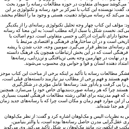
" می‌کوشد سویه‌ای متفاوت در حوزه مطالعات رسانه را مورد بحث
، گفت: نویسنده این کتاب با تمرکز بر خود رسانه و تکنولوژی بر این
ید می‌کند که رسانه می‌تواند ذهنیت، هستی و وجود ما را انتظام ببخشد.
: مؤلف این کتاب چهار وجه تحلیل تکنولوژی رسانه‌ای را از یکدیگر
می‌کند. نخست شکل یا سبک ارائه مطلب است؛ به این معنا که رسانه
 محتوا دارای تأثیرات ادراکی و حسی متفاوتی است. دوم اصالت یا
اریخی است و در آن ساختارهای فرهنگی و اقتصادی مرتبط با
ی رسانه‌ای مدنظر قرار می‌گیرد. سومین وجه، جذب شدن یا ریشه
 فرهنگی است که در این بخش ارتباطات همچون یک فرهنگ دانسته
 در نهایت در چهارمین وجه یعنی تن‌یافتگی و تن‌زدایی، رسانه‌ها
متداد دهنده انسان و قوا و حواس وی محسوب می‌شوند.
هشگر مطالعات رسانه با تأکید بر اینکه برخی از مباحث این کتاب موجز
هم هستند و فهم برخی از مطالب نیز نیازمند دانسته‌های قبلی است،
را پی گرفت و یادآور شد: رسانه‌ها عامل مؤثری در شکل‌گیری
ا هستند چرا که هر رسانه صورت‌بندیهای خاص خود را می‌سازد. همچنین
ت که فهم مدرنیته برای اهالی رشته مطالعات فرهنگی اهمیت بسیاری
ی از این موارد فهم زمان و مکان است چرا که با رسانه‌های جدید زمان
ز هم جدا شده‌اند.
به نظریات الیس و مک‌لوهان اشاره کرد و گفت: از نظر مک‌لوهان
ی عقل‌گرایی مدرن حاصل رسانه‌ها بوده است، یا والتر بنیامین،
کتب فرانکفورت، مانند مک‌لوهان بر شکل تأکید می‌کند. وی می‌گوید