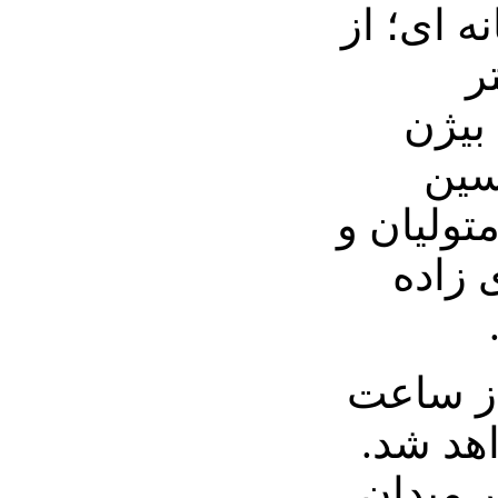
ه ای؛ از
ر
بیژن
سین
تولیان و
 زاده
از ساعت
 خواهد شد.
 میدان