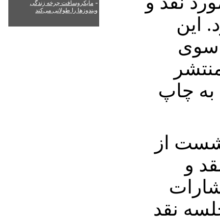
رد نقد و
-
مایکروسافت چرخه زندگی
ویندوزها را طولانی می‌کند
 این
 سوی
نتشر
به چاپ
شست از
د و
شارات
سه نقد