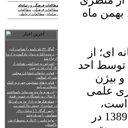
--------------------------------------------
مطالعات فرهنگی
و
رسانه‌ای
انتقادی»، یک‌شنبه 10 بهمن ماه
مطالعات فرهنگی
،
مطالعات
رسانه‌ای
،
مطالعات ارتباطی
--------------------------------------------
ه ای؛ از
-
گوگل ۳۲ نام دامنه را تصاحب کرد
-
پرونده اکتا به دیوان دادگستری اروپا
ارجاع شد
 توسط احد
-
اعتراض به خودکشی تعدادی از
کارگران اپل در چین
-
قوانین تبلیغات انتخابات مجلس
و بیژن
شورای اسلامی
-
فناوری‌های تشخیص چهره به کمک
ری علمی
تبلیغات می‌آیند
-
این هرم وارونه نمی‌ماند: پاسداشت
۴۰ سال روزنامه‌نگاری حسین قندی
 است،
-
حمله هکرها به بازار بورس آمریکا
در حمایت از جنبش وال‌استریت
-
رئیس گوگل 1.5 میلیارد دلار
یکشنبه 10 بهمن ماه 1389 در
سهامش را می‌فروشد
-
تولید تبلت ۲۰۰ دلاری توسط ارتش
پاکستان