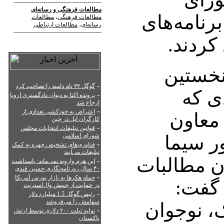
--------------------------------------------
مطالعات فرهنگی
و
رسانه‌ای
برنامه‌های
مطالعات فرهنگی
،
مطالعات
رسانه‌ای
،
مطالعات ارتباطی
--------------------------------------------
کردند.
نخستین
-
گوگل ۳۲ نام دامنه را تصاحب کرد
ی که
-
پرونده اکتا به دیوان دادگستری اروپا
ارجاع شد
-
اعتراض به خودکشی تعدادی از
 معاون
کارگران اپل در چین
-
قوانین تبلیغات انتخابات مجلس
ر سیما
شورای اسلامی
-
فناوری‌های تشخیص چهره به کمک
تبلیغات می‌آیند
ن مطالبات
-
این هرم وارونه نمی‌ماند: پاسداشت
۴۰ سال روزنامه‌نگاری حسین قندی
-
حمله هکرها به بازار بورس آمریکا
 گفت:
در حمایت از جنبش وال‌استریت
-
رئیس گوگل 1.5 میلیارد دلار
سهامش را می‌فروشد
، نوجوان
-
تولید تبلت ۲۰۰ دلاری توسط ارتش
پاکستان