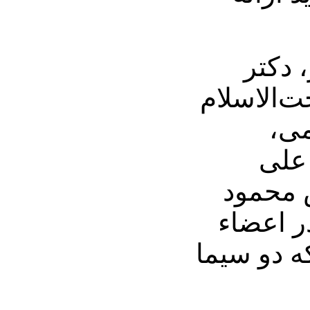
 دکتر
ت‌الاسلام
می،
علی
 محمود
 اعضاء
 دو سیما