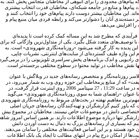
ه پیام‌های محدودی را برای انبوهی از مخاطبان متجانس پخش کنند. به
د پیام‌ها و منابع در جامعه شبکه‌ای، مخاطبان قدرت انتخاب بیشتری
ه‌اند. این مخاطبان بیشتر دوست دارند پیام‌های خود را انتخاب کنند و
 دسته‌بندی آنان را دشوارتر می‌کند و رابطه فردی میان منبع پیام و
ا افزایش می‌دهد.
 فرآیندی که مطرح شد به این مساله کمک کرده است تا پدیده‌ای
ا توصیف‌های متعدد شکل بگیرد. یکی از متداول‌ترین واژگانی که برای
ین پدیده به کار گرفته می‌شود «روزنامه‌نگاری شهروندی» است. به
 این واژه طیف گسترده‌ای از سایت‌های اینترنتی، نشریات چاپی،
ی رادیویی و اندک برنامه‌های پخش سراسری تلویزیونی را در برمی‌گیرد
نها نقش مخاطب در تولید محتوا در سطوح مختلفی برجسته‌تر است.
اسر ‌روزنامه‌نگار و متخصص رسانه‌های جدید در وبلاگش با عنوان
فت» که از منابع پرمخاطب این حوزه روی وب به شمار می‌رود، در
پستی که در ساعت 11:29 ، 27 سپتامبر 2006 روی اینترنت قرار گرفت، در
ا عنوان «راهنمای شما به سوی روزنامه‌نگاری شهروندی» می‌گوید
مهم‌ترین مفاهیم نهفته در بحث‌های مربوط به روزنامه‌نگاری شهروندی
 که باور کنیم گزارشگران و تهیه‌کنندگان رسانه‌های جریان اصلی
ختصاصی دانش در موضوعات خاص نیستند. مخاطبان در مجموع بیش
زارشگر تنها درباره موضوع اطلاعات دارند. بر همین اساس امروز شاهد
یم که بسیاری از رسانه‌های بزرگ به دنبال به دست آوردن دانش
 خود هستند و بر این اساس فعالیت‌های مختلفی را سامان می‌دهند.
یت‌ها از امکان درج پیام در انتهای مطالب تا ایجاد یک بانک اطلاعات