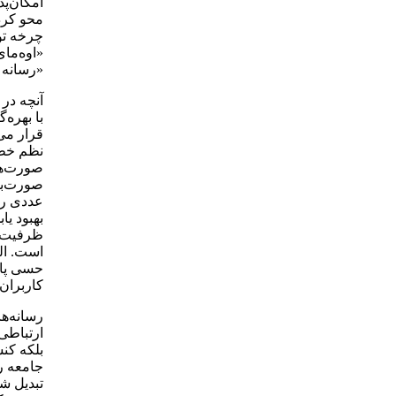
امکان‌پذ
محو کرد
چرخه تول
«اوه‌مای
«رسانه 
آنچه در
با بهره‌
قرار می‌
نظم خطی
صورت‌ها
صورت‌بند
عددی را
بهبود یا
ظرفیت ذ
است. الب
حسی پای
کاربران 
رسانه‌ها
ارتباطی 
بلکه کنش
جامعه ر
تبدیل شد