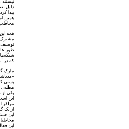
نیستند ک
دلیل تعد
پیدا کرد
همین امر
مخاطب ر
همه این
مشترک ب
توصیف ا
طور عام
شبکه‌ها
که در آ
مارک گل
«مدیاشی
مطلبی ب
یکی از 
این است
مراکز ا
از یک گ
این هست
مخاطبان
این فعال