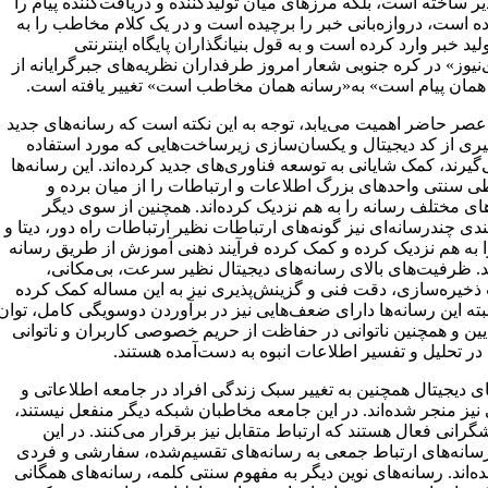
یر ساخته است، بلکه مرزهای میان تولیدکننده و دریافت‌کننده پیام را
ه است، دروازه‌بانی خبر را برچیده است و در یک کلام مخاطب را به
ید خبر وارد کرده است و به قول بنیانگذاران پایگاه اینترنتی
‌نیوز» در کره جنوبی شعار امروز طرفداران نظریه‌های جبرگرایانه از
همان پیام است» به«رسانه همان مخاطب است» تغییر یافته است.
 عصر حاضر اهمیت می‌یابد، توجه به این نکته است که رسانه‌های جدید
گیری از کد دیجیتال و یکسان‌سازی زیرساخت‌هایی که مورد استفاده
گیرند، کمک شایانی به توسعه فناوری‌های جدید کرده‌اند. این رسانه‌ها
 سنتی واحدهای بزرگ اطلاعات و ارتباطات را از میان برده و
ی مختلف رسانه را به هم نزدیک کرده‌اند. همچنین از سوی دیگر
ی چندرسانه‌ای نیز گونه‌های ارتباطات نظیر ارتباطات راه ‌دور، دیتا و
 به هم نزدیک کرده و کمک کرده فرآیند ذهنی آموزش از طریق رسانه
بد. ظرفیت‌های بالای رسانه‌های دیجیتال نظیر سرعت، بی‌مکانی،
خیره‌سازی، دقت فنی و گزینش‌پذیری نیز به این مساله کمک کرده
ته این رسانه‌ها دارای ضعف‌هایی نیز در برآوردن دوسویگی کامل، توان
ین و همچنین ناتوانی در حفاظت از حریم خصوصی کاربران و ناتوانی
در تحلیل و تفسیر اطلاعات انبوه به دست‌آمده هستند.
ی دیجیتال همچنین به تغییر سبک زندگی افراد در جامعه اطلاعاتی و
نیز منجر شده‌اند. در این جامعه مخاطبان شبکه دیگر منفعل نیستند،
گرانی فعال هستند که ارتباط متقابل نیز برقرار می‌کنند. در این
سانه‌های ارتباط جمعی به رسانه‌های تقسیم‌شده، سفارشی و فردی
ه‌اند. رسانه‌های نوین دیگر به مفهوم سنتی کلمه، رسانه‌های همگانی