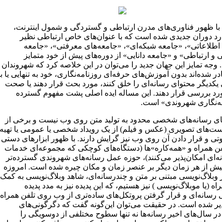
با ظهور فناوری‌های مدرن ارتباطی و گستردگی و شمول اینترنت،
رد دوران جدیدی شده است که با عنوان‌های خاص ارتباطی نظیر
اطلاعاتی»، «جامعه شبکه‌ای»، «جامعه‌های معرفتی»، «جامعه
 و ارتباطی» و «جامعه دانایی» از دوره‌های پیش از خود متمایز
وجه تمایز این جهان جدید را می‌توان در این خلاصه کرد که شهروندان
ر شده‌اند بدون آموزش‌های حرفه‌ای روزنامه‌نگاری، خود به تنهایی یا با
یکدیگر محتوای رسانه‌ای را خلق‌ کنند، مورد بحث قرار دهند یا صحت
ورد بررسی قرار دهند. این مساله ایده اصلی پشت مفهوم گسترده
ه‌نگاری شهروندی» است.
نیای رسانه‌های شخصی محدود به تولید متن روی وب نیست و برخی از
 پست‌های تصویری (عکس و فیلم) از یک رویداد شخصی یا عمومی یا تهیه
تی و قرار دادن آن روی وب نیز گرایش دارند. با ظهور ابزارهای دستی
لفن همراه و «همه‌کاره‌»ها (دستگاه‌های کوچکی که مجموعه‌ای خدمات
ه‌ای امکان‌پذیر می‌کنند)، حوزه عمل رسانه‌های شهروندی گسترده‌تر
یش از هر زمان دیگر بر عنصر زمان و مکان چیره شده است. امروزه
 وبلاگ‌نویسی مبتنی بر متن و چندرسانه‌ای، شاهد وبلاگ‌نویسی به کمک
اه (یا موبلاگ‌نویسی ) نیز هستیم، که این پدیده نیز به مدد پدیده
 رسانه‌ای و قرار گرفتن پروتکل‌های ساده‌تری از وب روی تلفن همراه
ذیر شده است. در حقیقت می‌توان این‌گونه گفت که دگرگونی‌های
ر سال‌های اخیر رسانه‌ها نه ‌تنها سطوح مختلفی از دوسویگی را