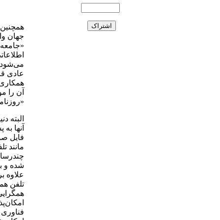
همچنین 
جهان وا
«جامعه 
اطلاعاتی
می‌شود. 
عادی قاد
همکاری 
آن را م
«روزنام
البته د
آنها به
فایل صو
مانند ت
چندرسان
شده و ب
علاوه بر
تلفن همر
همگرایی
امکان‌پ
فناوری د