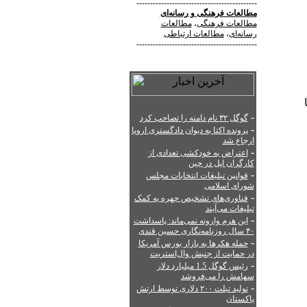
--------------------------------------------
مطالعات فرهنگی
و
رسانه‌ای
مطالعات فرهنگی
،
مطالعات
رسانه‌ای
،
مطالعات ارتباطی
--------------------------------------------
-
گوگل ۳۲ نام دامنه را تصاحب کرد
-
پرونده اکتا به دیوان دادگستری اروپا
ارجاع شد
-
اعتراض به خودکشی تعدادی از
کارگران اپل در چین
-
قوانین تبلیغات انتخابات مجلس
شورای اسلامی
-
فناوری‌های تشخیص چهره به کمک
تبلیغات می‌آیند
-
این هرم وارونه نمی‌ماند: پاسداشت
۴۰ سال روزنامه‌نگاری حسین قندی
-
حمله هکرها به بازار بورس آمریکا
در حمایت از جنبش وال‌استریت
-
رئیس گوگل 1.5 میلیارد دلار
سهامش را می‌فروشد
-
تولید تبلت ۲۰۰ دلاری توسط ارتش
پاکستان