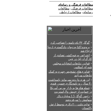
--------------------------------------------
مطالعات فرهنگی
و
رسانه‌ای
مطالعات فرهنگی
،
مطالعات
رسانه‌ای
،
مطالعات ارتباطی
--------------------------------------------
-
گوگل ۳۲ نام دامنه را تصاحب کرد
-
پرونده اکتا به دیوان دادگستری اروپا
ارجاع شد
-
اعتراض به خودکشی تعدادی از
کارگران اپل در چین
-
قوانین تبلیغات انتخابات مجلس
شورای اسلامی
-
فناوری‌های تشخیص چهره به کمک
تبلیغات می‌آیند
-
این هرم وارونه نمی‌ماند: پاسداشت
۴۰ سال روزنامه‌نگاری حسین قندی
-
حمله هکرها به بازار بورس آمریکا
در حمایت از جنبش وال‌استریت
-
رئیس گوگل 1.5 میلیارد دلار
سهامش را می‌فروشد
-
تولید تبلت ۲۰۰ دلاری توسط ارتش
پاکستان