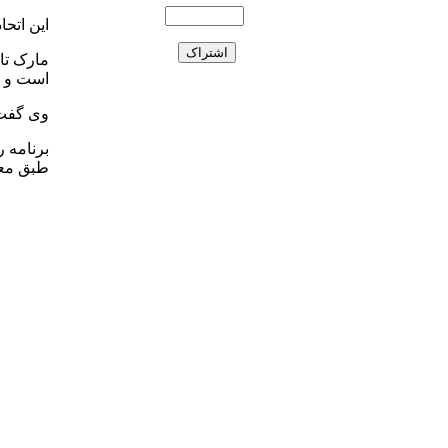
این اتحا
مارک تا
است و پ
وی گفت:
برنامه 
طبق معم