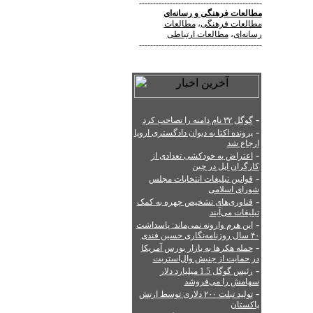
--------------------------------------------
مطالعات فرهنگی
و
رسانه‌ای
مطالعات فرهنگی
،
مطالعات
رسانه‌ای
،
مطالعات ارتباطی
--------------------------------------------
-
گوگل ۳۲ نام دامنه را تصاحب کرد
-
پرونده اکتا به دیوان دادگستری اروپا
ارجاع شد
-
اعتراض به خودکشی تعدادی از
کارگران اپل در چین
-
قوانین تبلیغات انتخابات مجلس
شورای اسلامی
-
فناوری‌های تشخیص چهره به کمک
تبلیغات می‌آیند
-
این هرم وارونه نمی‌ماند: پاسداشت
۴۰ سال روزنامه‌نگاری حسین قندی
-
حمله هکرها به بازار بورس آمریکا
در حمایت از جنبش وال‌استریت
-
رئیس گوگل 1.5 میلیارد دلار
سهامش را می‌فروشد
-
تولید تبلت ۲۰۰ دلاری توسط ارتش
پاکستان