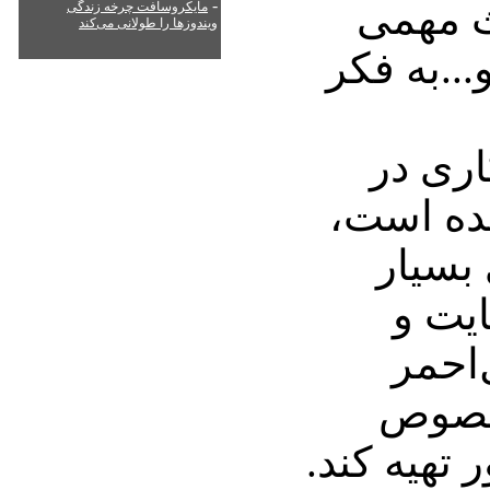
ث مهمی
-
مایکروسافت چرخه زندگی
ویندوزها را طولانی می‌کند
..به فکر
اری در
مده است،
 بسیار
یت و
احمر
مخصوص
 تهیه کند.