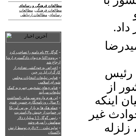
--------------------------------------------
مطالعات فرهنگی
و
رسانه‌ای
مطالعات فرهنگی
،
مطالعات
رسانه‌ای
،
مطالعات ارتباطی
--------------------------------------------
داد.
یدرضا
-
گوگل ۳۲ نام دامنه را تصاحب کرد
-
پرونده اکتا به دیوان دادگستری اروپا
ارجاع شد
-
اعتراض به خودکشی تعدادی از
 رئیس
کارگران اپل در چین
-
قوانین تبلیغات انتخابات مجلس
ور از
شورای اسلامی
-
فناوری‌های تشخیص چهره به کمک
تبلیغات می‌آیند
ن اینکه
-
این هرم وارونه نمی‌ماند: پاسداشت
۴۰ سال روزنامه‌نگاری حسین قندی
-
حمله هکرها به بازار بورس آمریکا
وادث غیر
در حمایت از جنبش وال‌استریت
-
رئیس گوگل 1.5 میلیارد دلار
سهامش را می‌فروشد
زلزله
-
تولید تبلت ۲۰۰ دلاری توسط ارتش
پاکستان