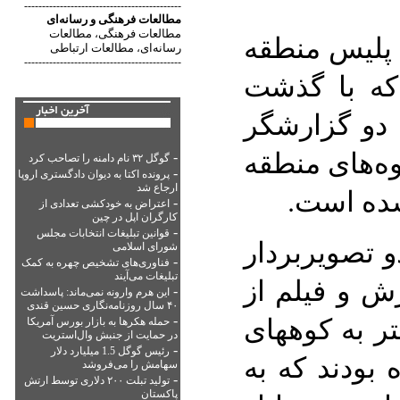
--------------------------------------------
مطالعات فرهنگی
و
رسانه‌ای
مطالعات فرهنگی
مطالعات
،
 پلیس منطقه
رسانه‌ای
مطالعات ارتباطی
،
--------------------------------------------
 که با گذشت
 دو گزارشگر
وه‌های منطقه
-
گوگل ۳۲ نام دامنه را تصاحب کرد
-
پرونده اکتا به دیوان دادگستری اروپا
ارجاع شد
شده است.
-
اعتراض به خودکشی تعدادی از
کارگران اپل در چین
-
قوانین تبلیغات انتخابات مجلس
و تصویربردار
شورای اسلامی
-
فناوری‌های تشخیص چهره به کمک
تبلیغات می‌آیند
رش و فیلم از
-
این هرم وارونه نمی‌ماند: پاسداشت
۴۰ سال روزنامه‌نگاری حسین قندی
ر به کوههای
-
حمله هکرها به بازار بورس آمریکا
در حمایت از جنبش وال‌استریت
-
رئیس گوگل 1.5 میلیارد دلار
بودند که به
سهامش را می‌فروشد
-
تولید تبلت ۲۰۰ دلاری توسط ارتش
پاکستان