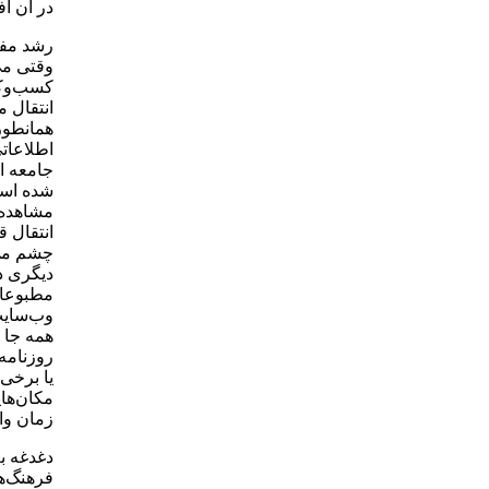
در آن ا
رشد مفه
وقتی می
کسب‌وکار
انتقال م
همانطور
اطلاعاتی
جامعه ا
شده است 
مشاهده‌
انتقال 
چشم می‌
دیگری د
مطبوعات
وب‌سایت‌
همه جا 
روزنامه
یا برخی
مکان‌های
زمان واق
دغدغه ب
فرهنگ‌ه