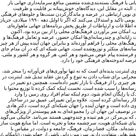
انی یا فرهنگ بسته‌بندی‌شده متضمن منافع سرمایه‌داری جهانی باز
 البته در مقابل این، دیدگاه‌های خوش‌بینانه بر قابلیت و ظرفیت
ی نوین ارتباطی در عرضه و ماندگارکردن سنت‌ها و جلوه‌های فرهنگی
محلی و بومی تاکید و استدلال می‌کنند که اگر تا اوایل دهه ۱۹۹۰ میلادی، جری
 اطلاعات و ارتباطات از طریق پخش برنامه‌های جهانی ماهواره‌ای
ی، امکان سر برآوردن فرهنگ‌های محلی را از بین برده بود،‌ اکنون
 رایانه‌ای و چندرسانه‌ای‌ها امکان حضور، عرضه و تعامل فرهنگ‌ها و
نگ‌های محلی را فراهم آورده‌اند و بنابراین جهان آینده پیش از هر چیز،
انه‌های متکثر و توزیع‌شده است. جهانی شبکه ای که در آن مدام جای
و فرستنده پیام عوض می‌شود و هر کس، هر گروه و هر کشور و ملتی،
رضه اندوخته‌های فرهنگی خود را دارد.
ی اینترنت پدیده‌ای است که نه تنها نوآوری‌های فن‌آورانه را منجر شد،
مجرایی برای شتاب دادن به تنوع و گردش عقاید تبدیل شد. اینترنت در
 چیزی را از فرهنگ تا بازار تغییر داده‌است. همچنین دو تغییر در
رسانه‌ها را سبب شده است. نخست اینکه کمک کرده تا توزیع محتوا با
دک یا رایگان انجام شود، دوم اینکه تمام افراد روی زمین را وارد
ر رسانه‌ای کرده است. علاوه براین تغییراتی عمیق نیز در ساختار
ی داده است و جهان آینده را جهان شبکه‌ای کرده است، دکتر هادی
ر توصیف این جهان آن را ‌مجموعه‌ای به هم پیوسته‌تر از ویژگی‌های
ه بی‌مرکز، در هم تنیده و چندوجهیی هستند می‌نامد. خانیکی می‌گوید
نیای شبکه‌ای هویت،‌ سرچشمه معنا و تجربه است. اما منابع هویت ساز
شده‌اند. مکان، فضا،‌زمان، فرهنگ، جامعه و دولت، در مقیاس با
قش‌هایی متفاوت دارند. سرزمین‌زدایی ناشی از جهانی‌شدن (نامکانی)،