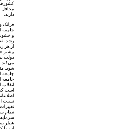
کشورها 
محافل د
دارند.
فرانک وب
جامعه ا
رشد نقش
از هر ز
بیشتر «
دولت بر
می‌کند ک
شود. من
جامعه ا
جامعه اط
انقلاب ا
است که ف
اطلاعاتی
نسبت او 
تغییرات
نظام سر
سرمایه‌د
شیلر بسی
این را ک