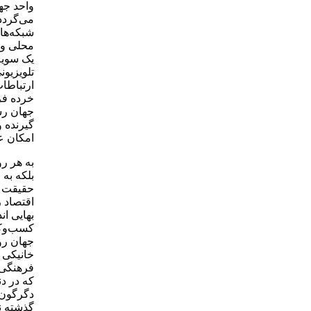
واحد جه
می‌گردد.
شبکه‌ها
یک سویه
تلویزیون
ارتباطات
خرده فره
جهان رس
گیرنده 
‌امکان ع
به هر رو
بلکه به 
حقیقت هر
اقتصاد 
بهایی ان
کسب‌وکا
جهان رو
خانیکی د
فرهنگی ک
که در د
دگرگون 
گذشته ن