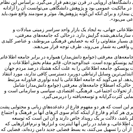
دانشگاه‌های اروپایی در قرن نوزدهم قرار می‌گیرد. براساس این نظام،
ر مالکیت عمومی بود و پژوهش دانشگاهی می‌توانست آن را آزادانه
 بیندازد و برای آنکه این‌گونه پژوهش‌ها، موثر و سودمند واقع شود،‌باید
عی می‌بود».
لاعاتی جهانی، به ایجاد یک بازار واحد سراسر زمینی مبادلات و
 سازماندهی‌شده گرایش دارد. درحالی که جامعه‌های معرفتی،‌
ای بسیار متفاوتی را که به خصایص فرهنگی مربوطند، و عناصر کلیدی
یِ واقعی به شمار می‌روند، طرف توجه قرار می‌دهند.
امعه‌های معرفتی (جوامع دانش‌مدار) همواره در برابر جامعه اطلاعاتی
کید یونسکو بوده است. عبدالوحیدخان، قائم‌ مقام بخش اطلاعات و
ت یونسکو، جامعه اطلاعاتی را به علت آنکه هشتاد درصد مردم جهان
ابتدایی‌ترین وسایل ارتباطی دوربرد دسترسی کافی ندارند،‌ مورد انتقاد
دهد. او می‌گوید که جامعه اطلاعاتی با ایده نوآوری فناورانه مرتبط
حالی‌که اصطلاح جامعه‌های معرفتی (جوامع دانش‌مدار) شامل
ی از تحولات اجتماعی، فرهنگی، اقتصادی، سیاسی و سازمانی است و
مایی کثرت‌گرایانه و توسعه‌یافته را دربرمی‌گیرد.
هم این است که هر دو مفهوم فارغ از دغدغده‌های زبانی و محتوایی پشت
ری هر کدام و فارغ از اینکه کدام سوی اثرهای آنها بر فرهنگ و اجتماع
ر باشد، دلالت بر یک رویداد خاص دارند و آن این است که توسعه
 اطلاعاتی، و شاید در راس آنها اینترنت و ابزارها و نرم‌افزارهایی که
از آن را تسهیل می‌کنند، به بسط فضایی جدید دامن زده‌اند، فضایی که