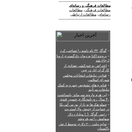
--------------------------------------------
مطالعات فرهنگی
و
رسانه‌ای
مطالعات فرهنگی
،
مطالعات
رسانه‌ای
،
مطالعات ارتباطی
--------------------------------------------
-
گوگل ۳۲ نام دامنه را تصاحب کرد
-
پرونده اکتا به دیوان دادگستری اروپا
ارجاع شد
-
اعتراض به خودکشی تعدادی از
کارگران اپل در چین
-
قوانین تبلیغات انتخابات مجلس
شورای اسلامی
-
فناوری‌های تشخیص چهره به کمک
تبلیغات می‌آیند
-
این هرم وارونه نمی‌ماند: پاسداشت
۴۰ سال روزنامه‌نگاری حسین قندی
-
حمله هکرها به بازار بورس آمریکا
در حمایت از جنبش وال‌استریت
-
رئیس گوگل 1.5 میلیارد دلار
سهامش را می‌فروشد
-
تولید تبلت ۲۰۰ دلاری توسط ارتش
پاکستان