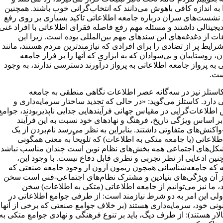
به اندازه کافی باهوش می‌دانند که انتخاب‌گرانی خوب باشند. همچنین
د نشست‌های سران درباره جامعه اطلاعاتی تاکید بسیاری بر روی رفع
جیتالی داشتند و مسئله مهم رفع فاصله فقرای اطلاعاتی با افراد غنی
ات از دغدغه‌های این سندهای مهم بین‌المللی بوده است. زیرا این
ایط پر از تضادی را برای افرادی که نیازمندترین مردم هستند، مانند
‌ روستاییان و بی‌سوادان که به ابزاری که آنها را بر فراز جامعه
 به پرواز جامعه اطلاعاتی به پرواز درآورند دسترسی ندارند، به وجود
ست.
کاستلز نیز در سه‌گانه عصر اطلاعات نگاهی منطقی به جامعه
 دارد. کاستلز می‌گوید: «در حالی که تجدید ساختار سرمایه‌داری و
طلاعات‌گرایی در مقیاس جهانی فرآیندهایی جدایی ناپذیربودند، جوامع
ر اساس ویژگی تاریخ، فرهنگ و نهادهای خود نسبت به این فرآیند
اکنش‌های متفاوتی داشتند. بنابراین به نظر می‌رسد نام‌بردن از یک
لاعاتی (یا جامعه متکی به اطلاعات) که تلویحاً به معنی همگونی
کل‌های اجتماعی همه بخش‌های نظام نوین است چندان مناسب نباشد.
نین ادعایی از نظر تجربی و نظری قابل دفاع نیست. با وجود این،
ه که جامعه‌شناسانی همچون ریمون آرون از وجود جامعه صنعتی که
ز آن ویژگی‌های بنیادین و مشترک نظام‌های اجتماعی-فنی است سخن
، ما نیز می‌توانیم از جامعه اطلاعاتی (متکی به اطلاعات) سخن
 ولی این امر به دو شرط نیازمند است: از طرفی جوامع اطلاعاتی در
نی خود،‌ سرمایه‌داری هستند (بر خلاف جوامع صنعتی که برخی از آنها
ار هستند): از طرف دیگ، باید بر تنوع فرهنگی و نهادی جوامع متکی به