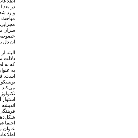
اطلاعات 
در بعد ا
وارد شد
مباحث م
مجرایی 
سران بو
خصوصی و
آن دل ب
البته از
دلالت م
که به لح
به عنوا
است. فی
یونسکو 
می‌کند. 
تکنولوژ
استوار 
اندیشه م
فرهنگی،
شکل‌دهی
اجتماعی
عنوان م
اطلاعات