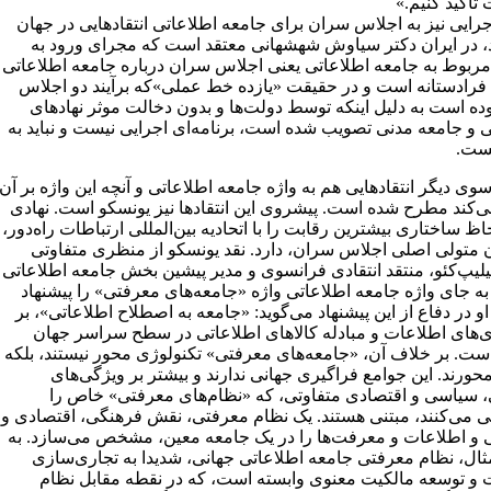
تاکید کنیم.»
جرایی نیز به اجلاس سران برای جامعه اطلاعاتی انتقادهایی در جهان
، در ایران دکتر سیاوش شهشهانی معتقد است که مجرای ورود به
ربوط به جامعه اطلاعاتی یعنی اجلاس سران درباره جامعه اطلاعاتی
فرادستانه است و در حقیقت «یازده خط عملی»‌که برآیند دو اجلاس
ده است به دلیل اینکه توسط دولت‌ها و بدون دخالت موثر نهادهای
 جامعه مدنی تصویب شده است، برنامه‌ای اجرایی نیست و نباید به
ست.
 سوی دیگر انتقادهایی هم به واژه جامعه اطلاعاتی و آنچه این واژه بر آن
ی‌کند مطرح شده است. پیشروی این انتقادها نیز یونسکو است. نهادی
اظ ساختاری بیشترین رقابت را با اتحادیه بین‌المللی ارتباطات راه‌دور،
ن متولی اصلی اجلاس سران، دارد. نقد یونسکو از منظری متفاوتی
لیپ‌کئو، منتقد انتقادی فرانسوی و مدیر پیشین بخش جامعه اطلاعاتی
به جای واژه جامعه اطلاعاتی واژه «جامعه‌های معرفتی» را پیشنهاد
او در دفاع از این پیشنهاد می‌گوید: «جامعه به اصطلاح اطلاعاتی»، بر
ی‌های اطلاعات و مبادله کالاهای اطلاعاتی در سطح سراسر جهان
است. بر خلاف آن، «جامعه‌های معرفتی» تکنولوژی محور نیستند، بلکه
حورند. این جوامع فراگیری جهانی ندارند و بیشتر بر ویژگی‌های
 سیاسی و اقتصادی متفاوتی، که «نظام‌های معرفتی» خاص را
 می‌کنند،‌ مبتنی هستند. یک نظام معرفتی، نقش فرهنگی، اقتصادی و
 و اطلاعات و معرفت‌ها را در یک جامعه معین، مشخص می‌سازد. به
ثال، نظام معرفتی جامعه اطلاعاتی جهانی، شدیدا به تجاری‌سازی
 و توسعه مالکیت‌ معنوی وابسته است، که در نقطه مقابل نظام