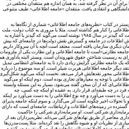
برای آن در نظر گرفته شد، به همان اندازه هم منتقدان مختلفی در
انشگاهی و انتقادی یافت. منتقدان «جامعه اطلاعاتی» طیف متنوعی
ستر در کتاب «نظریه‌های جامعه اطلاعاتی» شماری از نگاه‌ها به
طلاعاتی را کنار هم گذاشته است. مثلا با مروری به کتاب دولت- ملت
و خشونت که گیدنز در سال ۱۹۸۵ نوشته است می‌گوید که گیدنز با اشاره به
 اطلاعات در جامعه و گسترش نقش دولت‌ها در جامعه‌ای که بیش
مان دیگری سازمان یافته است، معتقد است آنچه با آن سروکار داریم
جامعه نظارتی»‌است تا جامعه اطلاعاتی و این نظارت یکی از ملزومات
ای به رسمیت شناختن حقوق شهروندان است. وبستر البته یادآوری هم
ه یک جامعه نظارتی گرایش زیادی دارد تا به جامعه‌ای انتظامی تبدیل
تقد دیگر جامعه اطلاعاتی هربرت شیلر است. او سه موضوع را درباره
طلاعاتی محور نقدهایش قرار می‌دهد. نخست اینکه می‌گوید شکل‌گیری
لاعاتی با توجه به معیارهای تجاری بوده است. دوم اینکه او می‌گوید
طلاعاتی‌ای که از آن سخن گفته می‌شود، بسیار به این مسئله وابسته
رد در چه طبقه‌ای قرار دارد. به عقیده او اینکه چه کسی،‌ چه
 را به دست می‌آورد و چه نوع اطلاعاتی را به دست می‌آورد بر اینکه
با تحولات اخیر چگونه است اثر می‌گذارد. و سوم اینکه جامعه پذیرای
 گسترده در زمینه‌های اطلاعات و ارتباطات، جامعه‌ای است که دارای
مایه‌داری شرکتی است. او سرمایه‌داری شرکتی را حاکمیت
اری معاصر از طریق نهادهای شرکتی می‌داند. نظریه‌پردازان بعد از
اری از نظریات او و شیوه نگاهش را نقد کرده‌اند. مثلا پست‌مدرن‌ها
ه بگوییم مردم کاملا تحت تاثیر تبلیغات قرار می‌گیرند، رد می‌کنند و