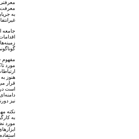
معرفتی 
معرفت د
به جریان
غیرانتفا
جامعه اط
اقدامات
زمینه‌ه
گوناگون
مفهوم ج
مورد تا
ارتباطا
هنوز به 
قرار می‌
است در 
دامنه‌ا
نیز دورن
نکته‌ م
به کارگی
مورد نظ
ابزارهای
استفاده 