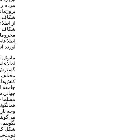
مردم را 
برون‌دا
شکاف دی
از اطلاع
شکاف شر
محرومان،
اطلاعاتی
آورده ا
مانوئل 
اطلاعاتی
گسترش ا
مختلف ب
کنش‌ها-و
جامعه اط
جهانی ش
مسلما چ
همانگون
وجه بار
می‌گویند
بگوییم.
شکل کنو
دولت‌سال