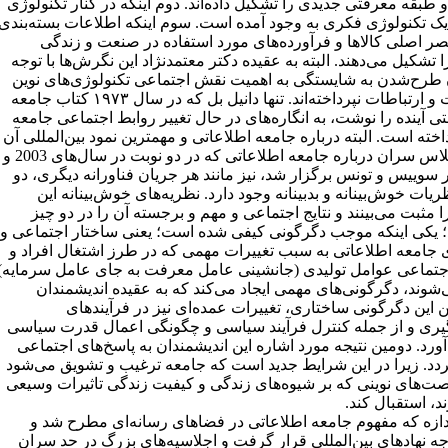
و طبقه‌ معرفتی جدیدی را تشکیل داده‌اند. دوم اینکه در کنار تکنولوژی
ک تکنولوژی فکری به وجود آمده است. سوم اینکه اطلاعات بسته‌بندی
ر اصلی کالاها و فرآورده‌های مورد استفاده در صنعت و زندگی
 تشکیل می‌دهند. البته به عقیده دکتر معتمدنژاد این نگرش‌ها با توجه
 طرح‌شدن به شایستگی به اهمیت نقش اجتماعی تکنولوژی‌های نوین
اطلاعات و ارتباطات نپرداخته‌اند. تنها دانیل بل که در سال ۱۹۷۳ کتاب جامعه
 آینده را نوشت، به انگاره‌های در حال تغییر روابط اجتماعی جامعه
اخته است. البته درباره جامعه اطلاعاتی و مهمترین نمود بین‌المللی آن
یعنی اجلاس سران درباره جامعه اطلاعاتی که در دو نوبت در سال‌های 2003 و
۲ در سوییس و تونس برگزار شد، نیز مانند هر جریان فناورانه دیگری، دو
یات خوش‌بینانه و بدبینانه وجود دارد. نظریه‌های خوش‌بینانه این
 مثبت می‌بینند و نتایج اجتماعی و مهم و برجسته آن را در دو چیز
د؛‌ یکی اینکه موجب دگرگونی کیفی شده است؛ یعنی ساختار اجتماعی و
 جامعه اطلاعاتی به سبب تغییرات مهمی که در طرز اشتغال افراد و
جتماعی عوامل تولیدی (جانشینی عامل معرفت به جای عامل سرمایه)
‌شوند، دگرگونی‌های مهمی ایجاد می‌کند که به عقیده اندیشمندان
 این دگرگونی ساختاری، تغییرات عمده‌ای نیز در فرآیندهای
یری و از جمله کنترل فرآیند سیاسی و چگونگی اعمال قدرت سیاسی
آورد. دومین نتیجه مورد اشاره این اندیشمندان به پاسخ‌های اجتماعی
ردد. زیرا در این شرایط جدید است که جامعه ترغیب و تشویق می‌شود
رصت‌های نوینی که بر شیوه‌های زندگی و کیفیت زندگی تاثیرات وسیعی
د،‌ استقبال کند.
دازه که مفهوم جامعه اطلاعاتی در فضاهای رسانه‌ای مطرح شد و
جه نهادهای بین‌المللی قرار گرفت و اجلاسیه‌های بزرگ در حد سران