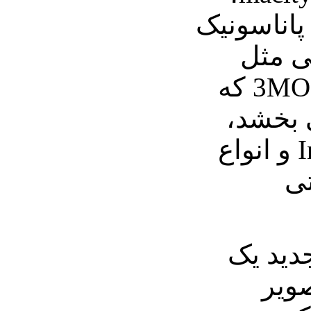
پاناسونیک
ی مثل
سیستم حسگرهای 3MOS که
 بخشد،
حالت Intelligent Auto و انواع
تی
جدید یک
صویر