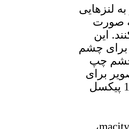
 مجهز به لنزهایی
ه صورت
ند. این
ی برای چشم
چشم چپ
ویر برای
هر چشم 960 در 1080 پیکسل
براساس گزارش macitynet،