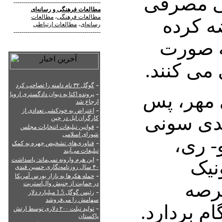
ی مصرفی
--------------------------------------------
مطالعات فرهنگی
و
رسانه‌ای
مطالعات فرهنگی
،
مطالعات
ه کرده
رسانه‌ای
،
مطالعات ارتباطی
--------------------------------------------
ه صورت
می کنند.
-
گوگل ۳۲ نام دامنه را تصاحب کرد
-
 مهر، پس
پرونده اکتا به دیوان دادگستری اروپا
ارجاع شد
-
اعتراض به خودکشی تعدادی از
عدی سونی
کارگران اپل در چین
-
قوانین تبلیغات انتخابات مجلس
شورای اسلامی
- ری،
-
فناوری‌های تشخیص چهره به کمک
تبلیغات می‌آیند
-
این هرم وارونه نمی‌ماند: پاسداشت
نیک
۴۰ سال روزنامه‌نگاری حسین قندی
-
حمله هکرها به بازار بورس آمریکا
رصه
در حمایت از جنبش وال‌استریت
-
رئیس گوگل 1.5 میلیارد دلار
سهامش را می‌فروشد
م بردارد.
-
تولید تبلت ۲۰۰ دلاری توسط ارتش
پاکستان