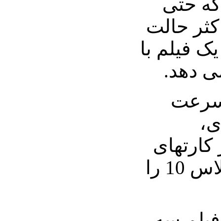
HY دارد که حتی
کثر حالت
ک فیلم با
ی دهد.
 سرعت
ی،
 کارتهای
Secure Digital HC کلاس 10 را
یلم سه