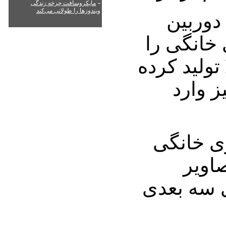
-
مایکروسافت چرخه زندگی
ویندوزها را طولانی می‌کند
دوربین
خانگی را
به نام HDC-SDT750 تولید کرده
ز وارد
ری خانگی
اویر
ی سه بعدی