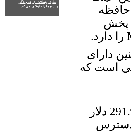
-
مایکروسافت چرخه زندگی
 حافظه
ویندوزها را طولانی می‌کند
 پخش
313 همچنین دارای
اپیکسلی است که
این عینک با قیمت 291.99 دلار
 دسترس