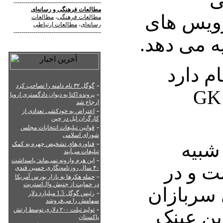
--------------------------------------------
مطالعات فرهنگی
و
رسانه‌ای
ویس های
مطالعات فرهنگی
،
مطالعات
رسانه‌ای
،
مطالعات ارتباطی
--------------------------------------------
یه می دهد.
عینک 313Camo نام دارد
-
گوگل ۳۲ نام دامنه را تصاحب کرد
GK Vess
-
پرونده اکتا به دیوان دادگستری اروپا
ارجاع شد
-
اعتراض به خودکشی تعدادی از
کارگران اپل در چین
-
قوانین تبلیغات انتخابات مجلس
شورای اسلامی
-
شبیه
فناوری‌های تشخیص چهره به کمک
تبلیغات می‌آیند
-
این هرم وارونه نمی‌ماند: پاسداشت
ت و در
۴۰ سال روزنامه‌نگاری حسین قندی
-
حمله هکرها به بازار بورس آمریکا
در حمایت از جنبش وال‌استریت
 سربازان
-
رئیس گوگل 1.5 میلیارد دلار
سهامش را می‌فروشد
-
تولید تبلت ۲۰۰ دلاری توسط ارتش
ین عینک
پاکستان