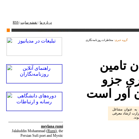
درباره ما
نقشه ‌سایت
RSS
|
|
گروه خبری:
مخاطرات روزنامه‌نگاری
 تامین
ری جزو
 آور است
 به عنوان مشاغل
زارت ارشاد معرفی
وند.
--------------------------------------------
mevlana rumi
Jalaluddin Mohammad
(
Rumi
)
, the
Persian Sufi poet and Mystic