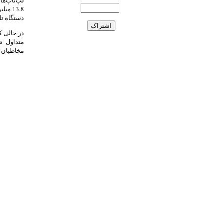
13.8 
دستگاه تل
در حالی ک
متداول ش
مخاطبان ب