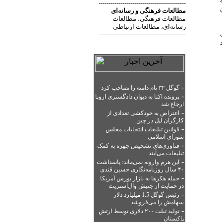
--------------------------------------------
مطالعات فرهنگی
و
رسانه‌ای
مطالعات فرهنگی
مطالعات
،
رسانه‌ای
مطالعات ارتباطی
،
--------------------------------------------
-
گوگل ۳۲ نام دامنه را تصاحب کرد
-
پرونده اکتا به دیوان دادگستری اروپا
ارجاع شد
-
اعتراض به خودکشی تعدادی از
کارگران اپل در چین
-
قوانین تبلیغات انتخابات مجلس
شورای اسلامی
-
فناوری‌های تشخیص چهره به کمک
تبلیغات می‌آیند
-
این هرم وارونه نمی‌ماند: پاسداشت
۴۰ سال روزنامه‌نگاری حسین قندی
-
حمله هکرها به بازار بورس آمریکا
در حمایت از جنبش وال‌استریت
-
رئیس گوگل 1.5 میلیارد دلار
سهامش را می‌فروشد
-
تولید تبلت ۲۰۰ دلاری توسط ارتش
پاکستان