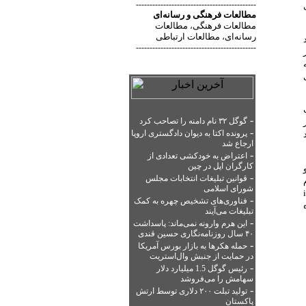
صی
--------------------------------------------
مطالعات فرهنگی
و
رسانه‌ای
مطالعات فرهنگی
مطالعات
،
رسانه‌ای
مطالعات ارتباطی
،
7/10 درصد
--------------------------------------------
-
گوگل ۳۲ نام دامنه را تصاحب کرد
-
پرونده اکتا به دیوان دادگستری اروپا
ارجاع شد
-
اعتراض به خودکشی تعدادی از
کارگران اپل در چین
 دقیقه و
-
قوانین تبلیغات انتخابات مجلس
شورای اسلامی
یانه لوحی iPad
-
فناوری‌های تشخیص چهره به کمک
تبلیغات می‌آیند
-
این هرم وارونه نمی‌ماند: پاسداشت
۴۰ سال روزنامه‌نگاری حسین قندی
-
حمله هکرها به بازار بورس آمریکا
در حمایت از جنبش وال‌استریت
-
رئیس گوگل 1.5 میلیارد دلار
سهامش را می‌فروشد
-
تولید تبلت ۲۰۰ دلاری توسط ارتش
پاکستان