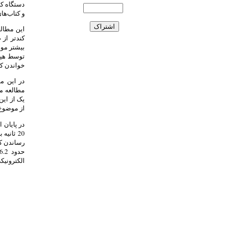
و کتاب‌ها
کندتر از
بیشتر موا
توسط هیچ 
خواندن کت
مطالعه می
یک از این
از موضوع 
20 ثان
الکترونیکی Kindle 2 نیز 10.7 درصد کندتر ص