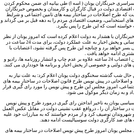
 سراسری خبرنگاران یونان ( اسه ا) طی بیانیه ای ضمن محکوم کردن
قتصادی دولت در قبال کارگران و کارمندان و بخصوص خبرنگاران
ت که طرح اصلاحات در ساختار بیمه های تامین اجتماعی و شرایط
 های استخدامی، وضعیت اقتصادی مردم را به دهه قبل بر می گرداند و
 خواسته است که این طرح را پس بگیرد.
خبرنگاران با هشدار به دولت اعلام کرده است که امروز یونان از نظر
اطلاع رسانی و پخش اخبار به علت عملکرد دولت، برای مدت 24 ساعت در
بسر خواهد برد و چنانچه این طرح پس گرفته نشود، اعتصابات با
تری ادامه خواهد یافت .
بر اثر این اعتصاب 24 ساعته علاوه بر عدم چاپ و انتشار روزنامه ها، رادیو و
ن های دولتی و خصوصی از پخش اخبار و برنامه ها خودداری می کنند.
 حال شب گذشته سخنگوی دولت یونان اعلام کرد: به علت نیاز به
 و اصلاحاتی در پیش نویس طرح قانون اصلاحات در ساختار بیمه های
جتماعی، امروز مجلس این طرح و پیش نویس را مورد رای گیری قرار
داد و به زمان دیگر موکول می شود.
یاسی یونان به تاخیر انداختن رای گیری درمورد طرح و پیش نویس
 در ساختار آن را ، درواقع عقب نشینی دولت در مقابل عکس العمل
 شهروندان توصیف کرد و از مردم خواستند که به مبارزات خود علیه
ای ضد کارگری دولت سوسیالیست ادامه دهند.
د مجلس یونان امروز طرح پیش نویس اصلاحات در ساختار بیمه های