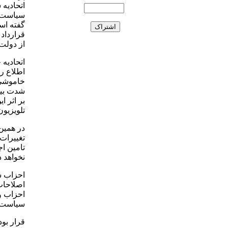
اتحادیه
سیاست ا
گفته اس
قرارداد
از دولت
اتحادیه 
خاموشی 
شدت بیش
تلویزیو
در همین
تغییرات
تامین ا
نخواهد 
احزاب س
اصلاحات
احزاب و
سیاست ه
قرار بو