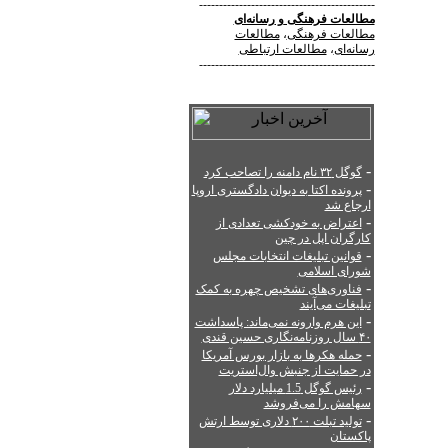
--------------------------------------------
مطالعات فرهنگی
و
رسانه‌ای
مطالعات فرهنگی
،
مطالعات
رسانه‌ای
،
مطالعات ارتباطی
--------------------------------------------
-
گوگل ۳۲ نام دامنه را تصاحب کرد
-
پرونده اکتا به دیوان دادگستری اروپا
ارجاع شد
-
اعتراض به خودکشی تعدادی از
کارگران اپل در چین
-
قوانین تبلیغات انتخابات مجلس
شورای اسلامی
-
فناوری‌های تشخیص چهره به کمک
تبلیغات می‌آیند
-
این هرم وارونه نمی‌ماند: پاسداشت
۴۰ سال روزنامه‌نگاری حسین قندی
-
حمله هکرها به بازار بورس آمریکا
در حمایت از جنبش وال‌استریت
-
رئیس گوگل 1.5 میلیارد دلار
سهامش را می‌فروشد
-
تولید تبلت ۲۰۰ دلاری توسط ارتش
پاکستان