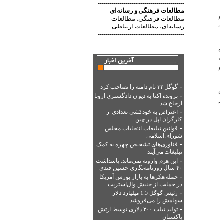
--------------------------------------------
مطالعات فرهنگی
و
رسانه‌ای
مطالعات فرهنگی
مطالعات
،
رسانه‌ای
مطالعات ارتباطی
،
--------------------------------------------
-
گوگل ۳۲ نام دامنه را تصاحب کرد
وش
-
پرونده اکتا به دیوان دادگستری اروپا
ار
ارجاع شد
-
اعتراض به خودکشی تعدادی از
کارگران اپل در چین
-
قوانین تبلیغات انتخابات مجلس
شورای اسلامی
-
فناوری‌های تشخیص چهره به کمک
تبلیغات می‌آیند
-
این هرم وارونه نمی‌ماند: پاسداشت
۴۰ سال روزنامه‌نگاری حسین قندی
-
حمله هکرها به بازار بورس آمریکا
در حمایت از جنبش وال‌استریت
-
رئیس گوگل 1.5 میلیارد دلار
سهامش را می‌فروشد
-
تولید تبلت ۲۰۰ دلاری توسط ارتش
پاکستان