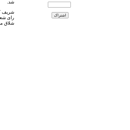
شد.
شریف که
شلاق مح