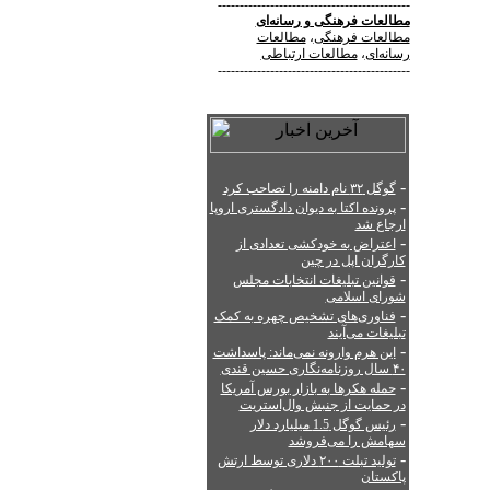
--------------------------------------------
مطالعات فرهنگی
و
رسانه‌ای
مطالعات فرهنگی
،
مطالعات
رسانه‌ای
،
مطالعات ارتباطی
--------------------------------------------
-
گوگل ۳۲ نام دامنه را تصاحب کرد
-
پرونده اکتا به دیوان دادگستری اروپا
ارجاع شد
-
اعتراض به خودکشی تعدادی از
کارگران اپل در چین
-
قوانین تبلیغات انتخابات مجلس
شورای اسلامی
-
فناوری‌های تشخیص چهره به کمک
تبلیغات می‌آیند
-
این هرم وارونه نمی‌ماند: پاسداشت
۴۰ سال روزنامه‌نگاری حسین قندی
-
حمله هکرها به بازار بورس آمریکا
در حمایت از جنبش وال‌استریت
-
رئیس گوگل 1.5 میلیارد دلار
سهامش را می‌فروشد
-
تولید تبلت ۲۰۰ دلاری توسط ارتش
پاکستان