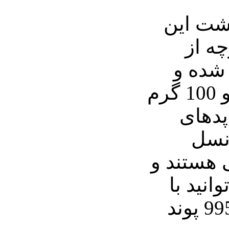
پشت این
چه از
ته شده و
وزن کلی آن دو کیلو و 100 گرم
پدهای
نسل
ابایتی هستند و
نید با
پرداخت 129 هزار و 995 پوند