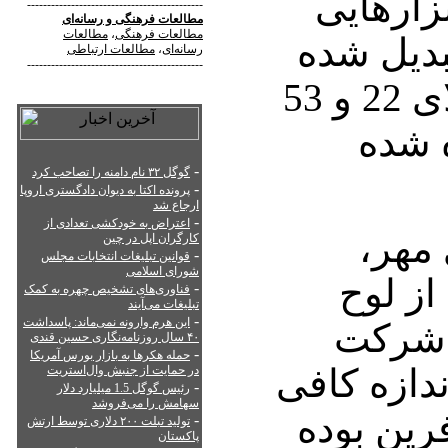
زارهایی
--------------------------------------------
مطالعات فرهنگی
و
رسانه‌ای
مطالعات فرهنگی
،
مطالعات
بدیل شده
رسانه‌ای
،
مطالعات ارتباطی
--------------------------------------------
اند که بدنه آنها از طلای 22 و 53
 شده
-
گوگل ۳۲ نام دامنه را تصاحب کرد
-
پرونده اکتا به دیوان دادگستری اروپا
ارجاع شد
-
اعتراض به خودکشی تعدادی از
مهر،
کارگران اپل در چین
-
قوانین تبلیغات انتخابات مجلس
شورای اسلامی
از لوح
-
فناوری‌های تشخیص چهره به کمک
تبلیغات می‌آیند
-
این هرم وارونه نمی‌ماند: پاسداشت
پد شرکت
۴۰ سال روزنامه‌نگاری حسین قندی
-
حمله هکرها به بازار بورس آمریکا
ندازه کافی
در حمایت از جنبش وال‌استریت
-
رئیس گوگل 1.5 میلیارد دلار
سهامش را می‌فروشد
رین بوده
-
تولید تبلت ۲۰۰ دلاری توسط ارتش
پاکستان