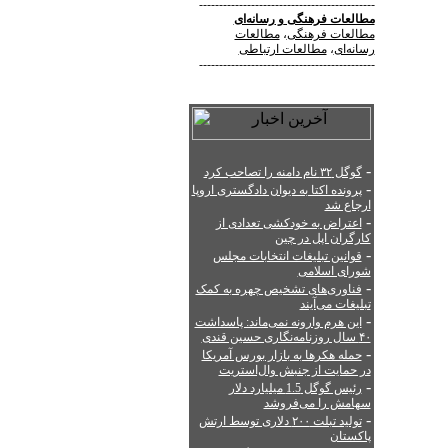
--------------------------------------------
مطالعات فرهنگی
و
رسانه‌ای
مطالعات فرهنگی
،
مطالعات
رسانه‌ای
،
مطالعات ارتباطی
--------------------------------------------
-
گوگل ۳۲ نام دامنه را تصاحب کرد
-
پرونده اکتا به دیوان دادگستری اروپا
ارجاع شد
-
اعتراض به خودکشی تعدادی از
کارگران اپل در چین
-
قوانین تبلیغات انتخابات مجلس
شورای اسلامی
-
فناوری‌های تشخیص چهره به کمک
تبلیغات می‌آیند
-
این هرم وارونه نمی‌ماند: پاسداشت
۴۰ سال روزنامه‌نگاری حسین قندی
-
حمله هکرها به بازار بورس آمریکا
در حمایت از جنبش وال‌استریت
-
رئیس گوگل 1.5 میلیارد دلار
سهامش را می‌فروشد
-
تولید تبلت ۲۰۰ دلاری توسط ارتش
پاکستان