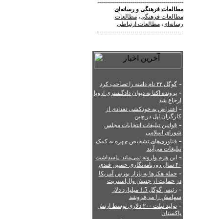
--------------------------------------------
مطالعات فرهنگی
و
رسانه‌ای
مطالعات فرهنگی
،
مطالعات
رسانه‌ای
،
مطالعات ارتباطی
--------------------------------------------
-
گوگل ۳۲ نام دامنه را تصاحب کرد
-
پرونده اکتا به دیوان دادگستری اروپا
ارجاع شد
-
اعتراض به خودکشی تعدادی از
کارگران اپل در چین
-
قوانین تبلیغات انتخابات مجلس
شورای اسلامی
-
فناوری‌های تشخیص چهره به کمک
تبلیغات می‌آیند
-
این هرم وارونه نمی‌ماند: پاسداشت
۴۰ سال روزنامه‌نگاری حسین قندی
-
حمله هکرها به بازار بورس آمریکا
در حمایت از جنبش وال‌استریت
-
رئیس گوگل 1.5 میلیارد دلار
سهامش را می‌فروشد
-
تولید تبلت ۲۰۰ دلاری توسط ارتش
پاکستان