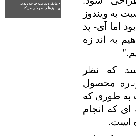
-
مایکروسافت چرخه زندگی
ویندوزها را طولانی می‌کند
ت به ویندوز
ود اما آی- پد
م به اندازه
م."
سد که نظر
رباره محصول
 به طوری که
ای که انجام
ده است.