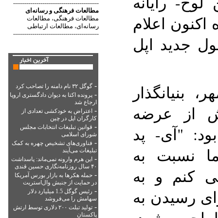
لوح- رایانه
--------------------------------------------
مطالعات فرهنگی
و
رسانه‌ای
اکنون اعلام
مطالعات فرهنگی
مطالعات
،
رسانه‌ای
مطالعات ارتباطی
،
--------------------------------------------
ل جدید اپل
-
، بنیانگذار
گوگل ۳۲ نام دامنه را تصاحب کرد
-
پرونده اکتا به دیوان دادگستری اروپا
ارجاع شد
ش از عرضه
-
اعتراض به خودکشی تعدادی از
کارگران اپل در چین
-
قوانین تبلیغات انتخابات مجلس
ود: "آی- پد
شورای اسلامی
-
فناوری‌های تشخیص چهره به کمک
ما نسبت به
تبلیغات می‌آیند
-
این هرم وارونه نمی‌ماند: پاسداشت
۴۰ سال روزنامه‌نگاری حسین قندی
 کنم و به
-
حمله هکرها به بازار بورس آمریکا
در حمایت از جنبش وال‌استریت
-
ای رسیدن به
رئیس گوگل 1.5 میلیارد دلار
سهامش را می‌فروشد
-
تولید تبلت ۲۰۰ دلاری توسط ارتش
طراحی شود.
پاکستان