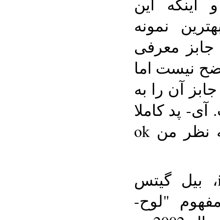
 اینکه این
ترین نمونه
جابز معرفی
اضح نیست اما
ابز آن را به
ی- پد کاملا
یک نمونه خوب است. به نظر من ok
براساس گزارش iMAC، بیل گیتس
هوم "لوح-