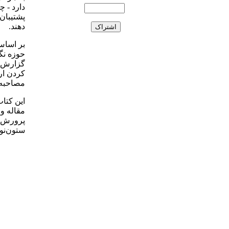
دارد - چ
پشتیبان
دهند.
بر اساس
حوزه نگ
گزارش ت
کردن ار
مصاحبه،
این کتا
مقاله و
پرورش ا
ستون‌نو