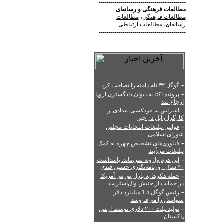
--------------------------------------------
مطالعات فرهنگی
و
رسانه‌ای
مطالعات فرهنگی
،
مطالعات
رسانه‌ای
،
مطالعات ارتباطی
--------------------------------------------
-
گوگل ۳۲ نام دامنه را تصاحب کرد
-
پرونده اکتا به دیوان دادگستری اروپا
ارجاع شد
-
اعتراض به خودکشی تعدادی از
کارگران اپل در چین
-
قوانین تبلیغات انتخابات مجلس
شورای اسلامی
-
فناوری‌های تشخیص چهره به کمک
تبلیغات می‌آیند
-
این هرم وارونه نمی‌ماند: پاسداشت
۴۰ سال روزنامه‌نگاری حسین قندی
-
حمله هکرها به بازار بورس آمریکا
در حمایت از جنبش وال‌استریت
-
رئیس گوگل 1.5 میلیارد دلار
سهامش را می‌فروشد
-
تولید تبلت ۲۰۰ دلاری توسط ارتش
پاکستان