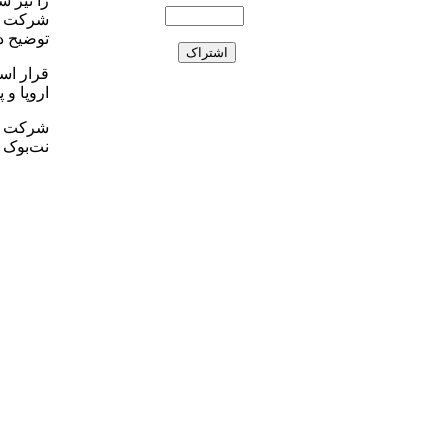
را نیز 
توضیح داده اس
قرار اس
اروپا و
نت‌بوک خ