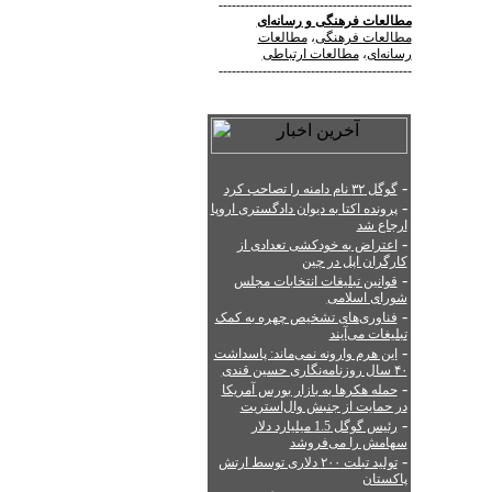
--------------------------------------------
مطالعات فرهنگی
و
رسانه‌ای
مطالعات فرهنگی
،
مطالعات
رسانه‌ای
،
مطالعات ارتباطی
--------------------------------------------
-
گوگل ۳۲ نام دامنه را تصاحب کرد
-
پرونده اکتا به دیوان دادگستری اروپا
ارجاع شد
-
اعتراض به خودکشی تعدادی از
کارگران اپل در چین
-
قوانین تبلیغات انتخابات مجلس
شورای اسلامی
-
فناوری‌های تشخیص چهره به کمک
تبلیغات می‌آیند
-
این هرم وارونه نمی‌ماند: پاسداشت
۴۰ سال روزنامه‌نگاری حسین قندی
-
حمله هکرها به بازار بورس آمریکا
در حمایت از جنبش وال‌استریت
-
رئیس گوگل 1.5 میلیارد دلار
سهامش را می‌فروشد
-
تولید تبلت ۲۰۰ دلاری توسط ارتش
پاکستان