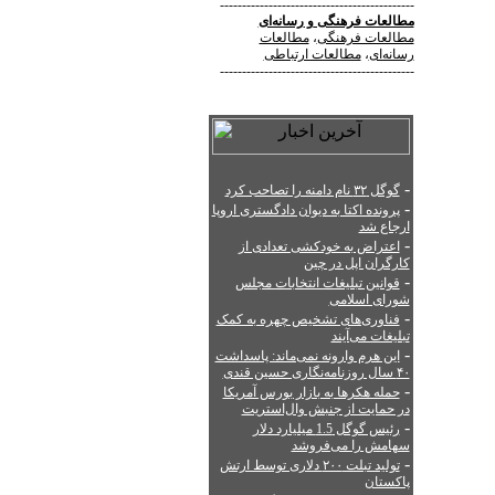
--------------------------------------------
مطالعات فرهنگی
و
رسانه‌ای
مطالعات فرهنگی
،
مطالعات
رسانه‌ای
،
مطالعات ارتباطی
--------------------------------------------
-
گوگل ۳۲ نام دامنه را تصاحب کرد
-
پرونده اکتا به دیوان دادگستری اروپا
ارجاع شد
-
اعتراض به خودکشی تعدادی از
کارگران اپل در چین
-
قوانین تبلیغات انتخابات مجلس
شورای اسلامی
-
فناوری‌های تشخیص چهره به کمک
تبلیغات می‌آیند
-
این هرم وارونه نمی‌ماند: پاسداشت
۴۰ سال روزنامه‌نگاری حسین قندی
-
حمله هکرها به بازار بورس آمریکا
در حمایت از جنبش وال‌استریت
-
رئیس گوگل 1.5 میلیارد دلار
سهامش را می‌فروشد
-
تولید تبلت ۲۰۰ دلاری توسط ارتش
پاکستان