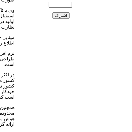
وی با تا
استقبال
اولیه در
نظارت ا
مینایی 
اطلاع رس
نرم افز
است.
در اکثر 
کشور ما
کشور ت
خودکار و
است که
همچنین ا
محدوده 
هوش مصن
ارائه گ