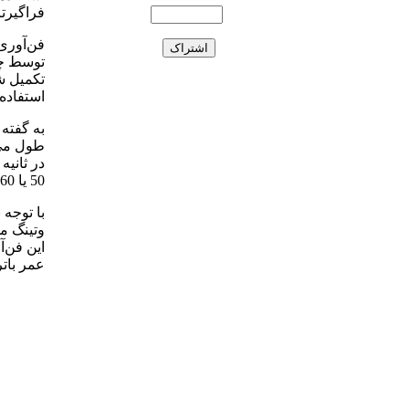
فراگیرت
فن‌آوری
توسط چن
استفاده 
به گفته 
در ثانیه
50 یا 60 فریم در ثانیه دارد، کافی است.
با توجه 
وتینگ م
این فن‌
عمر بات