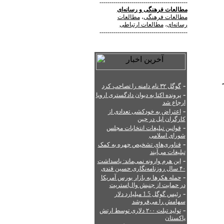
--------------------------------------------
مطالعات فرهنگی
و
رسانه‌ای
مطالعات فرهنگی
،
مطالعات
رسانه‌ای
،
مطالعات ارتباطی
--------------------------------------------
 برابر
-
گوگل ۳۲ نام دامنه را تصاحب کرد
-
پرونده اکتا به دیوان دادگستری اروپا
ارجاع شد
-
اعتراض به خودکشی تعدادی از
کارگران اپل در چین
-
قوانین تبلیغات انتخابات مجلس
شورای اسلامی
-
فناوری‌های تشخیص چهره به کمک
تبلیغات می‌آیند
-
این هرم وارونه نمی‌ماند: پاسداشت
۴۰ سال روزنامه‌نگاری حسین قندی
-
حمله هکرها به بازار بورس آمریکا
در حمایت از جنبش وال‌استریت
-
رئیس گوگل 1.5 میلیارد دلار
سهامش را می‌فروشد
-
تولید تبلت ۲۰۰ دلاری توسط ارتش
پاکستان