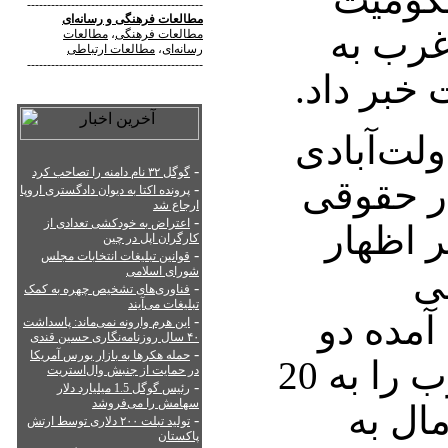
--------------------------------------------
مطالعات فرهنگی
و
رسانه‌ای
غرب به
مطالعات فرهنگی
،
مطالعات
رسانه‌ای
،
مطالعات ارتباطی
--------------------------------------------
خبر داد.
لت‌آبادی
-
گوگل ۳۲ نام دامنه را تصاحب کرد
ار حقوقی
-
پرونده اکتا به دیوان دادگستری اروپا
ارجاع شد
-
اعتراض به خودکشی تعدادی از
ر اظهار
کارگران اپل در چین
-
قوانین تبلیغات انتخابات مجلس
طی
شورای اسلامی
-
فناوری‌های تشخیص چهره به کمک
تبلیغات می‌آیند
آمده دو
-
این هرم وارونه نمی‌ماند: پاسداشت
۴۰ سال روزنامه‌نگاری حسین قندی
-
حمله هکرها به بازار بورس آمریکا
متهم پرونده نگین غرب را به 20
در حمایت از جنبش وال‌استریت
-
رئیس گوگل 1.5 میلیارد دلار
سهامش را می‌فروشد
مال به
-
تولید تبلت ۲۰۰ دلاری توسط ارتش
پاکستان