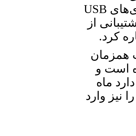
مخابراتی(3G)، ورودی‌های USB
شتیبانی از
 همزمان
ه است و
رد ماه
ا نیز وارد