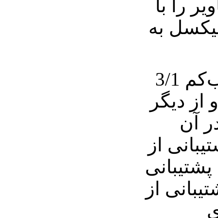
ویر را با
یت 1024 در 600 پیکسل به
این نت‌بوک شامل وب‌کم 3/1
از دیگر
ر آن
یبانی از
که بی‌سیم Wi-Fi، پشتیبانی
تیبانی از
ی