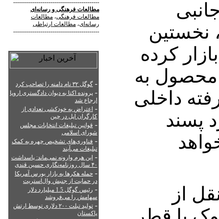
--------------------------------------------
جانبی
مطالعات فرهنگی
و
رسانه‌ای
مطالعات فرهنگی
،
مطالعات
رسانه‌ای
،
مطالعات ارتباطی
، نخستین
--------------------------------------------
ازار کرده
ن محصول به
-
گوگل ۳۲ نام دامنه را تصاحب کرد
رفته داخلی
-
پرونده اکتا به دیوان دادگستری اروپا
ارجاع شد
-
اعتراض به خودکشی تعدادی از
 پسند
کارگران اپل در چین
-
قوانین تبلیغات انتخابات مجلس
شورای اسلامی
واهد
-
فناوری‌های تشخیص چهره به کمک
تبلیغات می‌آیند
-
این هرم وارونه نمی‌ماند: پاسداشت
۴۰ سال روزنامه‌نگاری حسین قندی
-
حمله هکرها به بازار بورس آمریکا
در حمایت از جنبش وال‌استریت
قل از
-
رئیس گوگل 1.5 میلیارد دلار
سهامش را می‌فروشد
-
تولید تبلت ۲۰۰ دلاری توسط ارتش
بوک با قطر
پاکستان