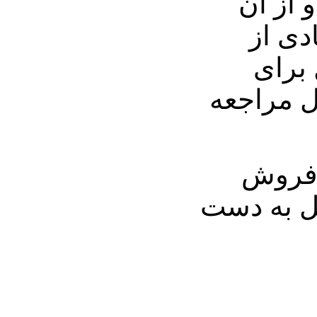
 از آن
دی از
 برای
 مراجعه
‌فروش
ریخ 12 آوریل به دست