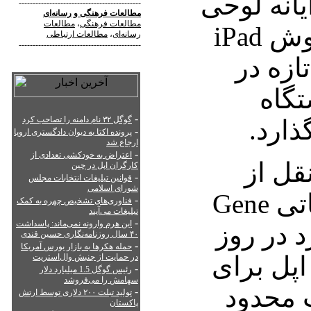
یانه لوحی
--------------------------------------------
مطالعات فرهنگی
و
رسانه‌ای
مطالعات فرهنگی
،
مطالعات
اپل درست باشد، فروش iPad
رسانه‌ای
،
مطالعات ارتباطی
--------------------------------------------
ازه در
گاه
-
گوگل ۳۲ نام دامنه را تصاحب کرد
ذارد.
-
پرونده اکتا به دیوان دادگستری اروپا
ارجاع شد
-
اعتراض به خودکشی تعدادی از
قل از
کارگران اپل در چین
-
قوانین تبلیغات انتخابات مجلس
شورای اسلامی
سی‌نت، مرکز تحقیقاتی Gene
-
فناوری‌های تشخیص چهره به کمک
تبلیغات می‌آیند
-
این هرم وارونه نمی‌ماند: پاسداشت
 کرد در روز
۴۰ سال روزنامه‌نگاری حسین قندی
-
حمله هکرها به بازار بورس آمریکا
اپل برای
در حمایت از جنبش وال‌استریت
-
رئیس گوگل 1.5 میلیارد دلار
سهامش را می‌فروشد
 محدود
-
تولید تبلت ۲۰۰ دلاری توسط ارتش
پاکستان