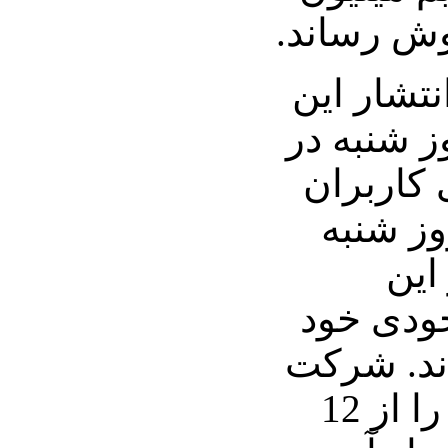
روش رساند.
M برای انتشار این
 شنبه در
 کاربران
روز شنبه
د از این
جودی خود
اند. شرکت
اپل پیش‌فروش iPad را از 12