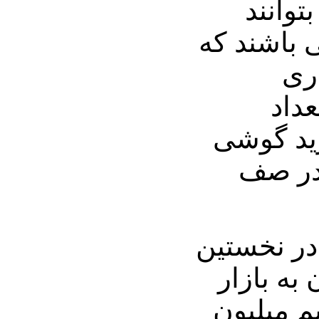
توانند
 باشند که
ری
عداد
رید گوشی
مند آیفون 3GS در صف
در نخستین
 به بازار
حدود نیم میلیون