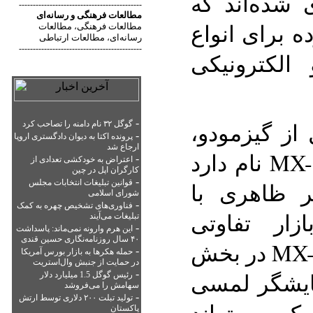
 شده‌اند که
--------------------------------------------
مطالعات فرهنگی
و
رسانه‌ای
 برای انواع
مطالعات فرهنگی
مطالعات
،
رسانه‌ای
مطالعات ارتباطی
،
--------------------------------------------
الکترونیکی
-
از گیزمودو،
گوگل ۳۲ نام دامنه را تصاحب کرد
-
پرونده اکتا به دیوان دادگستری اروپا
ارجاع شد
این دستگاه کنترلی MX-5000 نام دارد
-
اعتراض به خودکشی تعدادی از
کارگران اپل در چین
-
قوانین تبلیغات انتخابات مجلس
ر ظاهری با
شورای اسلامی
-
فناوری‌های تشخیص چهره به کمک
زار تفاوتی
تبلیغات می‌آیند
-
این هرم وارونه نمی‌ماند: پاسداشت
۴۰ سال روزنامه‌نگاری حسین قندی
نمی‌کند. اما سازنده MX-5000 در بخش
-
حمله هکرها به بازار بورس آمریکا
در حمایت از جنبش وال‌استریت
-
ایشگر لمسی
رئیس گوگل 1.5 میلیارد دلار
سهامش را می‌فروشد
-
تولید تبلت ۲۰۰ دلاری توسط ارتش
که می‌تواند
پاکستان