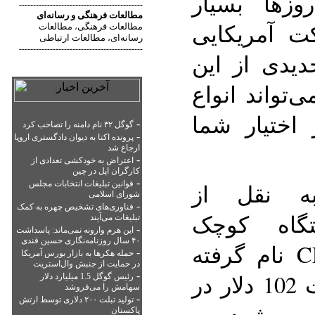
GPS این روزها بسیار
--------------------------------------------
مطالعات فرهنگی
و
رسانه‌ای
ت آمریکایی
مطالعات فرهنگی
مطالعات
،
رسانه‌ای
مطالعات ارتباطی
،
--------------------------------------------
یدی از این
واند انواع
 اختیار شما
-
گوگل ۳۲ نام دامنه را تصاحب کرد
-
پرونده اکتا به دیوان دادگستری اروپا
ارجاع شد
-
اعتراض به خودکشی تعدادی از
کارگران اپل در چین
-
قوانین تبلیغات انتخابات مجلس
ه نقل از
شورای اسلامی
-
فناوری‌های تشخیص چهره به کمک
تگاه کوچک
تبلیغات می‌آیند
-
این هرم وارونه نمی‌ماند: پاسداشت
۴۰ سال روزنامه‌نگاری حسین قندی
همه‌کاره CDT GPS PMP نام گرفته
-
حمله هکرها به بازار بورس آمریکا
در حمایت از جنبش وال‌استریت
-
است و هم‌اکنون با قیمت 102 دلار در
رئیس گوگل 1.5 میلیارد دلار
سهامش را می‌فروشد
-
تولید تبلت ۲۰۰ دلاری توسط ارتش
ه می‌شود.
پاکستان