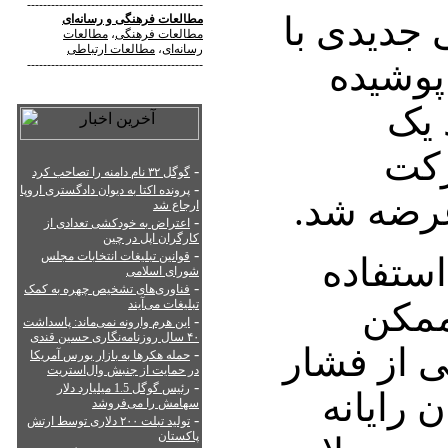
--------------------------------------------
ی جدیدی با
مطالعات فرهنگی
و
رسانه‌ای
مطالعات فرهنگی
،
مطالعات
رسانه‌ای
،
مطالعات ارتباطی
پوشیده
--------------------------------------------
 یک
کت
-
گوگل ۳۲ نام دامنه را تصاحب کرد
-
پرونده اکتا به دیوان دادگستری اروپا
ارجاع شد
-
اعتراض به خودکشی تعدادی از
کارگران اپل در چین
-
قوانین تبلیغات انتخابات مجلس
ستفاده
شورای اسلامی
-
فناوری‌های تشخیص چهره به کمک
ممکن
تبلیغات می‌آیند
-
این هرم وارونه نمی‌ماند: پاسداشت
۴۰ سال روزنامه‌نگاری حسین قندی
 از فشار
-
حمله هکرها به بازار بورس آمریکا
در حمایت از جنبش وال‌استریت
-
رئیس گوگل 1.5 میلیارد دلار
 رایانه
سهامش را می‌فروشد
-
تولید تبلت ۲۰۰ دلاری توسط ارتش
پاکستان