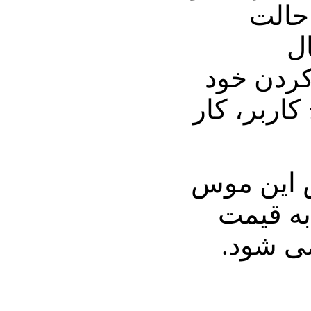
حالت
ل
کردن خود
اربر، کار
 این موس
به قیمت