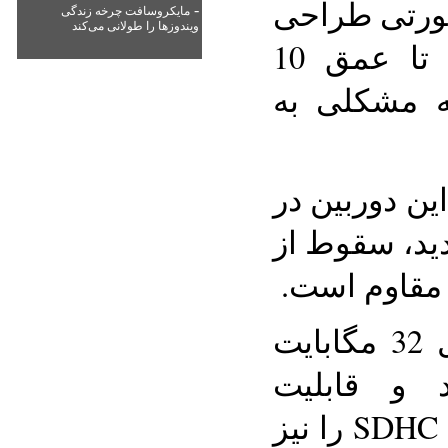
صورتی طراحی
-
مایکروسافت چرخه زندگی
ویندوزها را طولانی می‌کند
شده است که می‌تواند تا عمق 10
ه مشکلی به
 گفته شرکت Olympus این دوربین در
ید، سقوط از
ز مقاوم است.
دوربین AgfaPHoto شامل 32 مگابایت
 و قابلیت
پشتیبانی از کارت حافظه SDHC را نیز