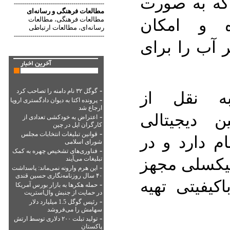
 که به صورت
--------------------------------------------
مطالعات فرهنگی
و
رسانه‌ای
 و امکان
مطالعات فرهنگی
مطالعات
،
رسانه‌ای
مطالعات ارتباطی
،
--------------------------------------------
ر آب را برای
-
ه نقل از
گوگل ۳۲ نام دامنه را تصاحب کرد
-
پرونده اکتا به دیوان دادگستری اروپا
ارجاع شد
ین دیجیتالی
-
اعتراض به خودکشی تعدادی از
کارگران اپل در چین
-
قوانین تبلیغات انتخابات مجلس
AgfaPHoto DC-6 نام دارد و در
شورای اسلامی
-
فناوری‌های تشخیص چهره به کمک
ه حسگر 6 مگاپیکسلی مجهز
تبلیغات می‌آیند
-
این هرم وارونه نمی‌ماند: پاسداشت
۴۰ سال روزنامه‌نگاری حسین قندی
کیفیتی تهیه
-
حمله هکرها به بازار بورس آمریکا
در حمایت از جنبش وال‌استریت
-
رئیس گوگل 1.5 میلیارد دلار
سهامش را می‌فروشد
-
تولید تبلت ۲۰۰ دلاری توسط ارتش
پاکستان