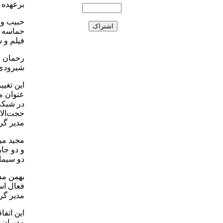
برعهده 
حبیب وا
حماسه و
فیلم و 
رحمان فغ
شیرودی 
این تغی
عنوان م
در شبکه‌
حجت‌الا
مدیر گر
مجید می
و دو جا
دو سیما
بهمن مش
فعال اس
مدیر گر
این اتف
مدیران ش