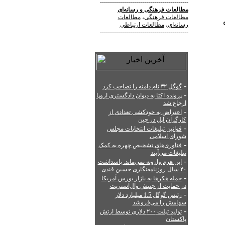
--------------------------------------------
مطالعات فرهنگی
و
رسانه‌ای
مطالعات فرهنگی
،
مطالعات
رسانه‌ای
،
مطالعات ارتباطی
--------------------------------------------
-
گوگل ۳۲ نام دامنه را تصاحب کرد
-
پرونده اکتا به دیوان دادگستری اروپا
ارجاع شد
-
اعتراض به خودکشی تعدادی از
کارگران اپل در چین
-
قوانین تبلیغات انتخابات مجلس
شورای اسلامی
-
فناوری‌های تشخیص چهره به کمک
تبلیغات می‌آیند
-
این هرم وارونه نمی‌ماند: پاسداشت
۴۰ سال روزنامه‌نگاری حسین قندی
-
حمله هکرها به بازار بورس آمریکا
در حمایت از جنبش وال‌استریت
-
رئیس گوگل 1.5 میلیارد دلار
سهامش را می‌فروشد
-
تولید تبلت ۲۰۰ دلاری توسط ارتش
پاکستان