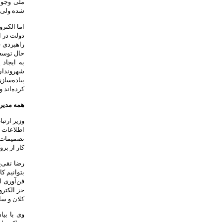
ملی وجود 
شده ولی آ
اما الکتر
دولت در ا
راهبردی 
حال توسعه
به ایجاد
شهروندان 
پیاده‌ساز
کرده‌اند 
همه مدیران 
وزیر ارتب
اطلاعات 
تصمیمات 
کار از بر
رضا تقی‌پ
بتوانیم کا
فن‌آوری ا
جز الکترو
کلان و سا
وی با بیا