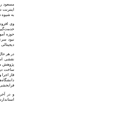
مسعود ری
اینترنت د
به شیوه س
وی افزود
حوزه آموز
نبود سرع
دیجیتالی 
در هر حال
نقشی اسا
پژوهش مط
ساخت در 
فاز اجرا 
دانشگاه‌ه
فرابخشی ج
و در آخر
استاندارد