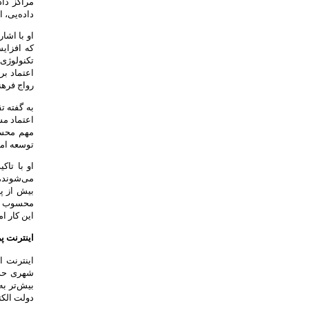
مراکز دا
داده‌یی، 
او با اشا
که افزای
تکنولوژی 
اعتماد بر
رواج فرهن
به گفته ت
اعتماد مس
مهم محسو
توسعه امن
او با تا
می‌شوند،
بیش از پی
محسوب شو
این کار ا
اینترنت پ
اینترنت ا
شهری حذف
بیش‌تر به
دولت الک