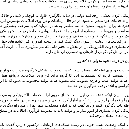
ندارد. به منظور پر کردن خلاء دسترسی به اطلاعات و خدمات دولتی دفاتری ایجاد
ن‌ها نیز از سازوکار مطمئن و سریع برخوردار نیستند.
ونیکی کردن بخشی از فعالیت دولتی در سایه بکارگیری فاوا، به کوچک‌تر شدن و چالاکی
رائه خدمات خود منجر می‌شود. در هر حال ارتباطات و فن‌آوری اطلاعات مهمترین ابزار
قدرتمند برای مدیریت صحیح جامعه معاصر به شمار می‌آید که با سرعت چشم‌گیر در
 است و می‌تواند با استفاده از آن در ارائه خدمات دولتی (پیدایش دولت الکترونیکی)
 یک دولت پاسخگو، قانونمند، شفاف و پیشرفته از یک سو و مشارکت موثرتر همه
در فعالیت‌های دولت از سوی دیگر کمک کند. در نتیجه امروزه اکثر کشورهای جهان
ی معماری دولت الکترونیکی را در بخش یا بخش‌هایی که نیاز بیش‌تری به آن دارند، آغاز
و در مراحل گوناگونی از فازهای پیاده‌سازی آن جای دارند.
در هر سه قوه متولی IT کشور
اطات و فن‌آوری اطلاعات معتقد است که هیات دولت تشکیل کارگروه مدیریت فن‌آوری
را تصویب کرده که تصمیمات این کارگروه برای فن‌آوری اطلاعات، درواقع همان
هیات دولت است و هرچه تصویب کند، مصوبه هیات دولت محسوب می‌شود که با این
وکراسی و اتلاف وقت جلوگیری خواهد شد.
ور با بیان اینکه هدف اصلی‌ این است که از طریق ارائه خدمات الکترونیکی به مردم
رها و خدمات را روان‌تر ارائه کنیم اظهار کرد: ما می‌توانیم مدیریت را در تمام سطوح با
طلاعات دگرگون کنیم و باید گفت که در اداره مشکلات شهر تهران هیچ راه دیگری به
نیکی کردن بسیاری از امور نداریم و دولت باید به مدیریت فن‌آوری اطلاعات در سطح
زمان‌های مختلف توجه کند.
ن اینکه وضعیت نسبتا خوبی در زمینه شبکه‌های ارتباطی درکشور داریم، گفت: باید