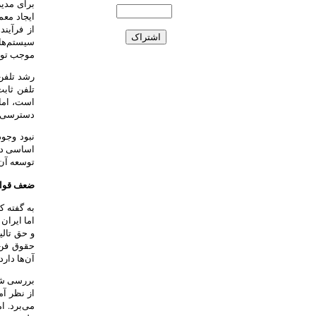
برای مدیر
ایجاد معم
از فرآین
سیستم‌های
موجب توس
رشد تلفن 
تلفن ثاب
است، اما 
دسترسی ب
نبود وجو
اساسی در 
توسعه آن‌
ضعف قوانی
به گفته ک
اما ایران
و حق تالی
آن‌ها دار
بررسی شاخ
از نظر آم
می‌برد. ا