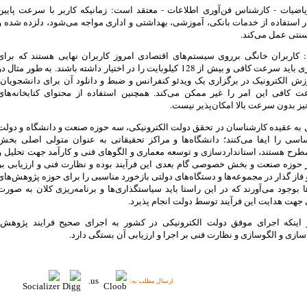
اضیات - کارشناس فن‌آوری اطلاعات - معتقد است: زمانیکه کاربر با سرعت پایین
ر استفاده از خدمات بانکی، آموزشی، بهداشتی و اداری مواجه می‌شود، دلزده شده و
نتی عمل می‌کند.
: کاربران خانگی برروی سیستم‌های اقتصادی امروز کاربران نهایی هستند که برای
خدمت‌گیری باید سرعت کافی و بیش از 128 کیلوبایت را در اختیار داشته باشند. به طور مثال د
ش الکترونیک در برگزاری یک ویدئو کنفرانس و ضبط و دانلود آن برای دانشجویان،
ت کافی این امر را غیر ممکن می‌کند. همچنین استفاده از محتوای کتابخانه‌های
نیز بدون سرعت بالا امکان‌پذیر نیست.
 به عقیده کارشناسان در تحقق دولت الکترونیکی، سه حوزه صنعت و دانشگاه و دولت
سی را ایفا می‌کنند؛ دانشگاه‌ها و مراکز تحقیقاتی به عنوان متولی اصلی بخش
رح هستند، استانداردسازی و توسعه معماری و الگوهای فنی و کارآمد جهت تحلیل و
حوزه صنعت و بخش خصوصی گام بعدی این فرآیند بوده و نظارت فنی و ارزیابی بر
و فاز گذار در مجموعه‌ها و دستگاه‌های دولتی بازخورد مناسبی را برای حوزه پژوهش‌های
ا بوجود می‌آورند که در این راستا باید سیاستگذاری‌ها و برنامه‌ریزی کلان به صورت
هت هدایت این فرآیند توسط دولت انجام پذیرد.
 اینکه اجرای موفق دولت الکترونیکی در کشور به اجرای صحیح فرایند پژوهش،
سازی و الگوسازی و نظارت فنی بر اجرا و ارزیابی آن بستگی دارد.
ارسال مطلب به: