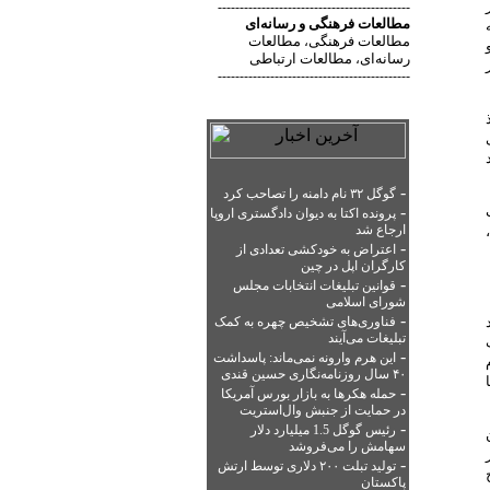
--------------------------------------------
مطالعات فرهنگی
و
رسانه‌ای
مطالعات فرهنگی
مطالعات
،
رسانه‌ای
مطالعات ارتباطی
،
--------------------------------------------
-
گوگل ۳۲ نام دامنه را تصاحب کرد
-
پرونده اکتا به دیوان دادگستری اروپا
ارجاع شد
-
اعتراض به خودکشی تعدادی از
کارگران اپل در چین
-
قوانین تبلیغات انتخابات مجلس
شورای اسلامی
-
فناوری‌های تشخیص چهره به کمک
تبلیغات می‌آیند
-
این هرم وارونه نمی‌ماند: پاسداشت
۴۰ سال روزنامه‌نگاری حسین قندی
ا
-
حمله هکرها به بازار بورس آمریکا
در حمایت از جنبش وال‌استریت
-
رئیس گوگل 1.5 میلیارد دلار
سهامش را می‌فروشد
-
تولید تبلت ۲۰۰ دلاری توسط ارتش
پاکستان