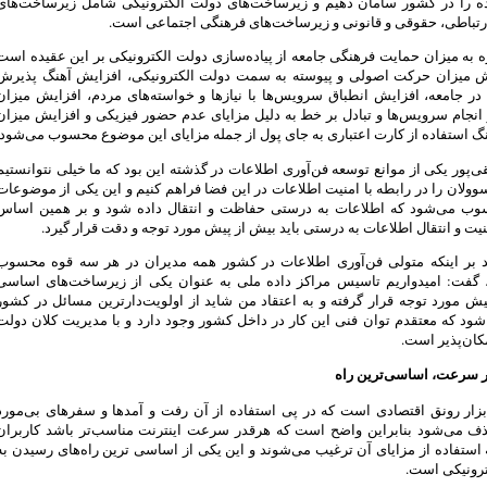
ده را در کشور سامان دهیم و زیرساخت‌های دولت الکترونیکی شامل زیرساخت‌های
ارتباطی، حقوقی و قانونی و زیرساخت‌های فرهنگی اجتماعی است.
ره به میزان حمایت فرهنگی جامعه از پیاده‌سازی دولت الکترونیکی بر این عقیده است
ش میزان حرکت اصولی و پیوسته به سمت دولت الکترونیکی، افزایش آهنگ پذیرش
در جامعه، افزایش انطباق سرویس‌ها با نیازها و خواسته‌های مردم، افزایش میزان
 انجام سرویس‌ها و تبادل بر خط به دلیل مزایای عدم حضور فیزیکی و افزایش میزان
گ استفاده از کارت اعتباری به جای پول از جمله مزایای این موضوع محسوب می‌شود.
قی‌پور یکی از موانع توسعه فن‌آوری اطلاعات در گذشته این بود که ما خیلی نتوانستیم
وولان را در رابطه با امنیت اطلاعات در این فضا فراهم کنیم و این یکی از موضوعات
ب می‌شود که اطلاعات به درستی حفاظت و انتقال داده شود و بر همین اساس
یت و انتقال اطلاعات به درستی باید بیش از پیش مورد توجه و دقت قرار گیرد.
کید بر اینکه متولی فن‌آوری اطلاعات در کشور همه مدیران در هر سه قوه محسوب
 گفت: امیدواریم تاسیس مراکز داده ملی به عنوان یکی از زیرساخت‌های اساسی
ش مورد توجه قرار گرفته و به اعتقاد من شاید از اولویت‌دارترین مسائل در کشور
د که معتقدم توان فنی این کار در داخل کشور وجود دارد و با مدیریت کلان دولت
مکان‌پذیر است.
ر سرعت، اساسی‌ترین راه
بزار رونق اقتصادی است که در پی استفاده از آن رفت و آمدها و سفرهای بی‌مورد
 می‌شود بنابراین واضح است که هرقدر سرعت اینترنت مناسب‌تر باشد کاربران
 استفاده از مزایای آن ترغیب می‌شوند و این یکی از اساسی ترین راه‌های رسیدن به
ترونیکی است.