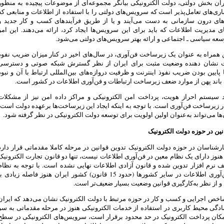
ان بخش دولتی، دولت الکترونیکی بیانگر مجموعه‌ای از موضوعات پیچیده به منظور
اری‌های تعامل‌پذیر است که سرویس‌های دولتی را با استفاده از اطلاعات و منابعی که
دهای درون سازمانی به دست می‌آیند و یا از طریق فرآیندهای کسب و کار جدید و
 مدیریت اطلاعات که باید برای این سرویس‌ها ایجاد کرد، ارائه می‌دهند. این امر
عه سیاسی ـ اجتماعی و ارائه بهتر سرویس‌های دولتی می‌شود.
همراه به عنوان یک زیرساخت فن‌آوری، در سال‌های اخیر در کنار میزان ضریب نفوذ
ت نشان دهنده وضعیت مثبت برای ایران از نظر گسترش شبکه صوتی و دسترسی
پایین بودن ضریب نفوذ اینترنت و ظرفیت دروازه‌های بین‌المللی ارتباط با آن و نبود
اند پهن از موارد ضعف زیرساخت ارتباطات و فن‌آوری اطلاعات در کشور است.
د سیستم احراز هویت، پرداخت امن الکترونیکی و مراکز داده امن نیز از مشکلات
زیرساخت‌ فن‌آوری است. با توجه به اینکه ایجاد این زیرساخت‌ها برعهده دولت است،
ها می‌تواند به‌عنوان اولین اولویت برای توسعه دولت الکترونیکی در نظر گرفته شود.
ن در حوزه دولت الکترونیک
ارشناسان در حوزه دولت الکترونیک تدوین قوانین در مرحله کاملا مقدماتی قرار دارد
 هنوز دارای یک نظام معین در فن‌آوری اطلاعات نیست، تنها دو قانون تجارت الکترونیک
ف نرم افزار تدوین شده و قانون آزادی اطلاعات نهایی نشده است. با توجه به نظام
حقوق فن‌آوری اطلاعات در سایر کشورها (حدود 15 قانون) کشور ایران هنوز فاصله زیادی ب
د و از نظر به‌کارگیری قوانین وضعیت بسیار ضعیف‌تر است.
ص اجرایی و کسب و کار در حوزه مرتبط با دولت الکترونیک نشان می‌دهد که ایران
ادگی محیط کاربری در استفاده از خدمات الکترونیکی هنوز در مرحله مقدماتی به سر
مکان پرداخت الکترونیک در حد محدود برقرار است، سرویس‌های الکترونیکی در سطح