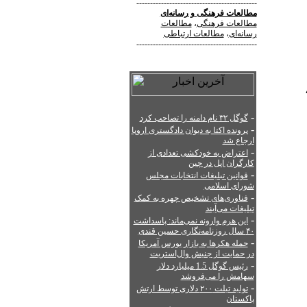
--------------------------------------------
مطالعات فرهنگی
و
رسانه‌ای
مطالعات فرهنگی
،
مطالعات
رسانه‌ای
،
مطالعات ارتباطی
--------------------------------------------
نی از کارت‌های حافظه microSD و microSDHC،
-
گوگل ۳۲ نام دامنه را تصاحب کرد
-
پرونده اکتا به دیوان دادگستری اروپا
ارجاع شد
-
اعتراض به خودکشی تعدادی از
کارگران اپل در چین
-
قوانین تبلیغات انتخابات مجلس
شورای اسلامی
-
فناوری‌های تشخیص چهره به کمک
ن
تبلیغات می‌آیند
-
این هرم وارونه نمی‌ماند: پاسداشت
۴۰ سال روزنامه‌نگاری حسین قندی
-
حمله هکرها به بازار بورس آمریکا
در حمایت از جنبش وال‌استریت
-
رئیس گوگل 1.5 میلیارد دلار
سهامش را می‌فروشد
-
تولید تبلت ۲۰۰ دلاری توسط ارتش
پاکستان