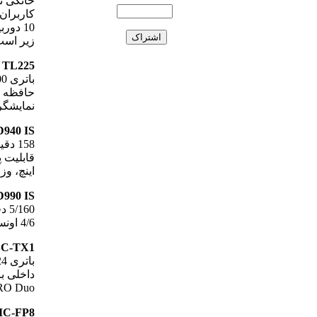
خانگی ن
کاربران
زیر است
View TL225
نمایشگر 5/3 اینچ، وزن 84/5 اونس، نوع حس
 SD940 IS
اینچ، وزن 23/4 اونس، نوع ح
 SD990 IS
4/6 اونس، نوع حسگر CCD
 DSC-TX1
Stick PRO Duo ، نمایشگر3 این
ix DMC-FP8